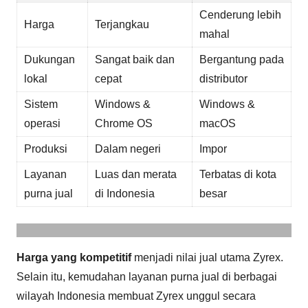
Cenderung lebih
Harga
Terjangkau
mahal
Dukungan
Sangat baik dan
Bergantung pada
lokal
cepat
distributor
Sistem
Windows &
Windows &
operasi
Chrome OS
macOS
Produksi
Dalam negeri
Impor
Layanan
Luas dan merata
Terbatas di kota
purna jual
di Indonesia
besar
Harga yang kompetitif
menjadi nilai jual utama Zyrex.
Selain itu, kemudahan layanan purna jual di berbagai
wilayah Indonesia membuat Zyrex unggul secara