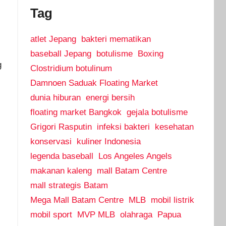
Tag
atlet Jepang
bakteri mematikan
baseball Jepang
botulisme
Boxing
g
Clostridium botulinum
Damnoen Saduak Floating Market
dunia hiburan
energi bersih
floating market Bangkok
gejala botulisme
Grigori Rasputin
infeksi bakteri
kesehatan
konservasi
kuliner Indonesia
legenda baseball
Los Angeles Angels
makanan kaleng
mall Batam Centre
mall strategis Batam
Mega Mall Batam Centre
MLB
mobil listrik
mobil sport
MVP MLB
olahraga
Papua