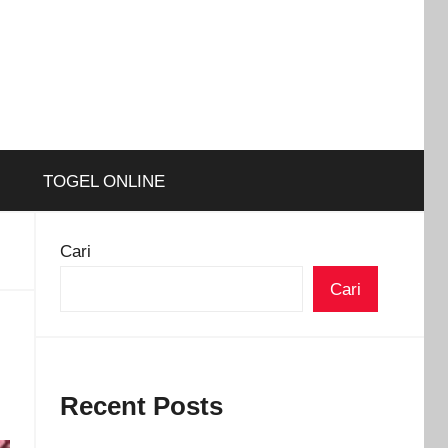
TOGEL ONLINE
Cari
Cari
Recent Posts