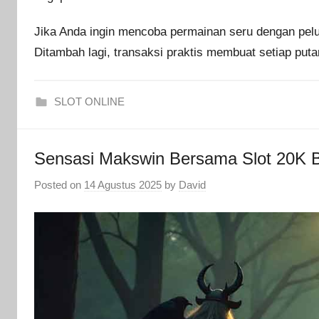
Jika Anda ingin mencoba permainan seru dengan pelu
Ditambah lagi, transaksi praktis membuat setiap pu
SLOT ONLINE
Sensasi Makswin Bersama Slot 20K 
Posted on
14 Agustus 2025
by
David