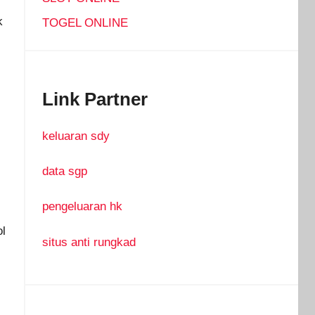
k
TOGEL ONLINE
Link Partner
keluaran sdy
data sgp
pengeluaran hk
ol
situs anti rungkad