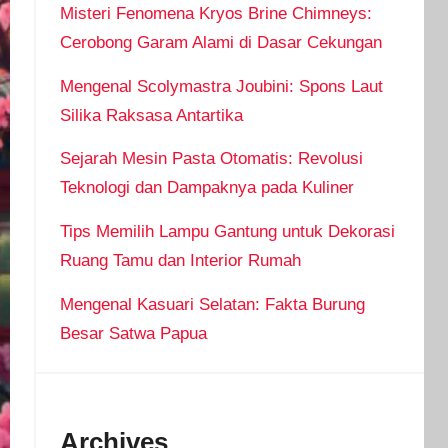
Misteri Fenomena Kryos Brine Chimneys:
Cerobong Garam Alami di Dasar Cekungan
Mengenal Scolymastra Joubini: Spons Laut
Silika Raksasa Antartika
Sejarah Mesin Pasta Otomatis: Revolusi
Teknologi dan Dampaknya pada Kuliner
Tips Memilih Lampu Gantung untuk Dekorasi
Ruang Tamu dan Interior Rumah
Mengenal Kasuari Selatan: Fakta Burung
Besar Satwa Papua
Archives