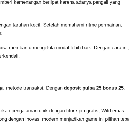
g memberi kemenangan berlipat karena adanya pengali yang
 dengan taruhan kecil. Setelah memahami ritme permainan,
r.
 bisa membantu mengelola modal lebih baik. Dengan cara ini,
rkendali.
agai metode transaksi. Dengan
deposit pulsa 25 bonus 25
,
.
an pengalaman unik dengan fitur spin gratis, Wild emas,
ong dengan inovasi modern menjadikan game ini pilihan tepa