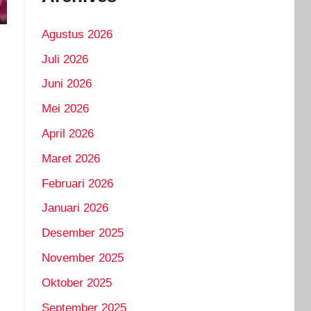
Agustus 2026
Juli 2026
Juni 2026
Mei 2026
April 2026
Maret 2026
Februari 2026
Januari 2026
Desember 2025
November 2025
Oktober 2025
September 2025