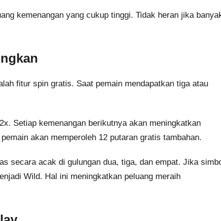
ng kemenangan yang cukup tinggi. Tidak heran jika banya
ungkan
lah fitur spin gratis. Saat pemain mendapatkan tiga atau
li 2x. Setiap kemenangan berikutnya akan meningkatkan
l, pemain akan memperoleh 12 putaran gratis tambahan.
as secara acak di gulungan dua, tiga, dan empat. Jika simb
jadi Wild. Hal ini meningkatkan peluang meraih
lay