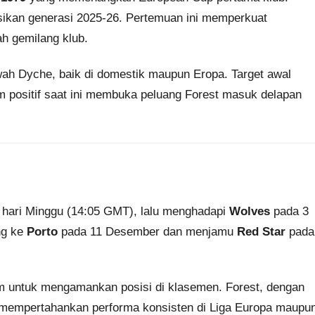
ikan generasi 2025-26. Pertemuan ini memperkuat
h gemilang klub.
ah Dyche, baik di domestik maupun Eropa. Target awal
 positif saat ini membuka peluang Forest masuk delapan
hari Minggu (14:05 GMT), lalu menghadapi
Wolves
pada 3
ng ke
Porto
pada 11 Desember dan menjamu
Red Star
pada
im untuk mengamankan posisi di klasemen. Forest, dengan
mempertahankan performa konsisten di Liga Europa maupu