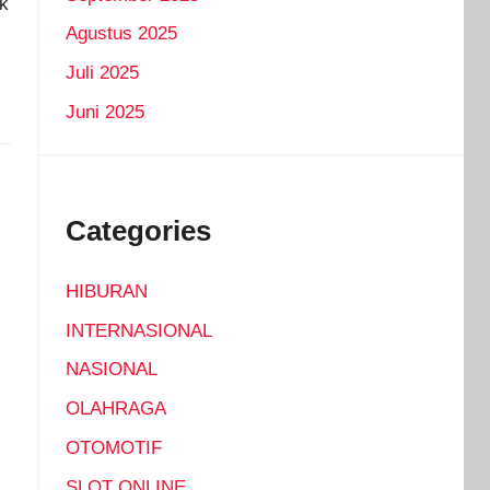
ik
Agustus 2025
Juli 2025
Juni 2025
Categories
HIBURAN
INTERNASIONAL
NASIONAL
OLAHRAGA
OTOMOTIF
SLOT ONLINE