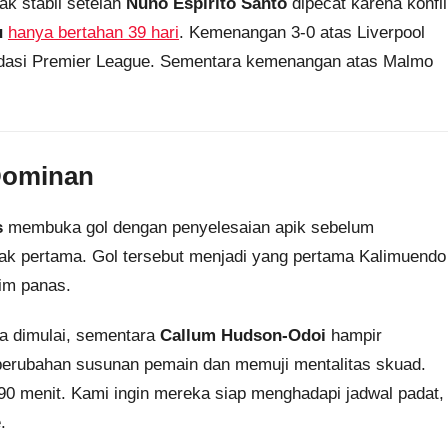
ak stabil setelah
Nuno Espirito Santo
dipecat karena konfl
u
hanya bertahan 39 hari
. Kemenangan 3-0 atas Liverpool
dasi Premier League. Sementara kemenangan atas Malmo
 Dominan
s
membuka gol dengan penyelesaian apik sebelum
k pertama. Gol tersebut menjadi yang pertama Kalimuendo
im panas.
a dimulai, sementara
Callum Hudson-Odoi
hampir
erubahan susunan pemain dan memuji mentalitas skuad.
90 menit. Kami ingin mereka siap menghadapi jadwal padat,
.