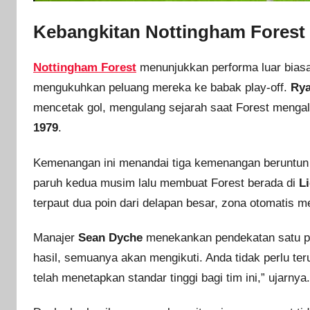
Kebangkitan Nottingham Forest 
Nottingham Forest
menunjukkan performa luar bia
mengukuhkan peluang mereka ke babak play-off.
Rya
mencetak gol, mengulang sejarah saat Forest mengala
1979
.
Kemenangan ini menandai tiga kemenangan beruntun p
paruh kedua musim lalu membuat Forest berada di
L
terpaut dua poin dari delapan besar, zona otomatis m
Manajer
Sean Dyche
menekankan pendekatan satu per
hasil, semuanya akan mengikuti. Anda tidak perlu 
telah menetapkan standar tinggi bagi tim ini,” ujarnya.