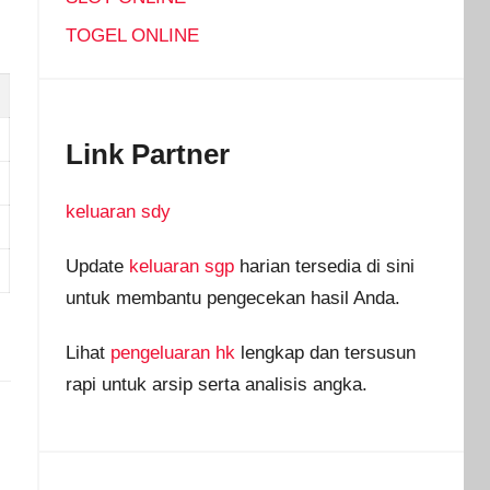
TOGEL ONLINE
Link Partner
keluaran sdy
Update
keluaran sgp
harian tersedia di sini
untuk membantu pengecekan hasil Anda.
Lihat
pengeluaran hk
lengkap dan tersusun
rapi untuk arsip serta analisis angka.