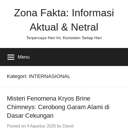
Skip
Zona Fakta: Informasi
to
content
Aktual & Netral
Terpercaya Hari Ini, Konsisten Setiap Hari
Menu
Kategori:
INTERNASIONAL
Misteri Fenomena Kryos Brine
Chimneys: Cerobong Garam Alami di
Dasar Cekungan
Posted on
4 Agustus 2026
by
David