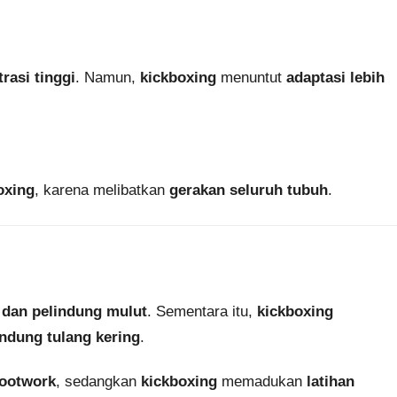
rasi tinggi
. Namun,
kickboxing
menuntut
adaptasi lebih
oxing
, karena melibatkan
gerakan seluruh tubuh
.
u, dan pelindung mulut
. Sementara itu,
kickboxing
indung tulang kering
.
footwork
, sedangkan
kickboxing
memadukan
latihan