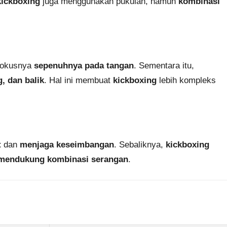
kickboxing
juga menggunakan pukulan, namun
kombinasi
fokusnya
sepenuhnya pada tangan
. Sementara itu,
, dan balik
. Hal ini membuat
kickboxing
lebih kompleks
t
dan
menjaga keseimbangan
. Sebaliknya,
kickboxing
mendukung kombinasi serangan
.