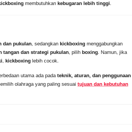
kickboxing
membutuhkan
kebugaran lebih tinggi
.
n dan pukulan
, sedangkan
kickboxing
menggabungkan
n tangan dan strategi pukulan
, pilih
boxing
. Namun, jika
ki
,
kickboxing
lebih cocok.
Perbedaan utama ada pada
teknik, aturan, dan penggunaan
emilih olahraga yang paling sesuai
tujuan dan kebutuhan