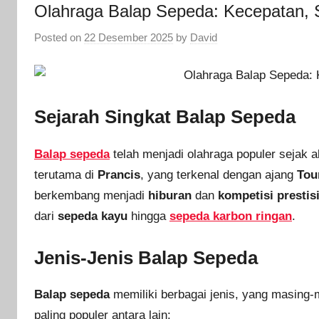
Olahraga Balap Sepeda: Kecepatan, S
Posted on
22 Desember 2025
by
David
Sejarah Singkat Balap Sepeda
Balap sepeda
telah menjadi olahraga populer sejak a
terutama di
Prancis
, yang terkenal dengan ajang
Tou
berkembang menjadi
hiburan
dan
kompetisi prestis
dari
sepeda kayu
hingga
sepeda karbon ringan
.
Jenis-Jenis Balap Sepeda
Balap sepeda
memiliki berbagai jenis, yang masin
paling populer antara lain: