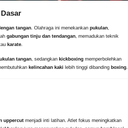
 Dasar
 dengan tangan
. Olahraga ini menekankan
pukulan
,
alah
gabungan tinju dan tendangan
, memadukan teknik
tau
karate
.
ukulan tangan
, sedangkan
kickboxing
memperbolehkan
membutuhkan
kelincahan kaki
lebih tinggi dibanding
boxing
.
an uppercut
menjadi inti latihan. Atlet fokus meningkatkan