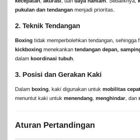
kecepatan
,
akurasi
, dan
daya hantam
. Sebaliknya,
pukulan dan tendangan
menjadi prioritas.
2. Teknik Tendangan
Boxing
tidak memperbolehkan tendangan, sehingga 
kickboxing
menekankan
tendangan depan, samping
dalam
koordinasi tubuh
.
3. Posisi dan Gerakan Kaki
Dalam
boxing
, kaki digunakan untuk
mobilitas cepa
menuntut kaki untuk
menendang
,
menghindar
, dan
Aturan Pertandingan