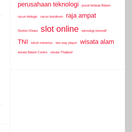
perusahaan teknologi
pusat belanja Batam
raja ampat
racun biologis
racun botulinum
slot online
Shohei Ohtani
teknologi otomotif
TNI
wisata alam
tokoh misterius
two way player
wisata Batam Centre
wisata Thailand