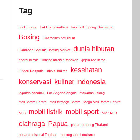
Tag
atlet Jepang
bakteri mematikan
baseball Jepang
botulisme
Boxing
Clostridium botulinum
dunia hiburan
Damnoen Saduak Floating Market
energi bersih
floating market Bangkok
gejala botulisme
kesehatan
Grigori Rasputin
infeksi bakteri
konservasi
kuliner Indonesia
legenda baseball
Los Angeles Angels
makanan kaleng
mall Batam Centre
mall strategis Batam
Mega Mall Batam Centre
mobil listrik
mobil sport
MLB
MVP MLB
olahraga
Papua
pasar terapung Thailand
pasar tradisional Thailand
pencegahan botulisme