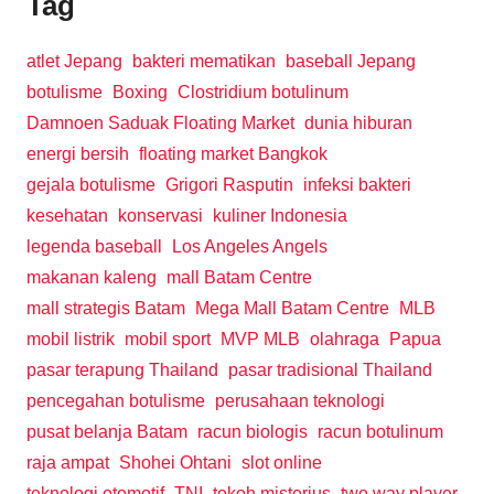
Tag
atlet Jepang
bakteri mematikan
baseball Jepang
botulisme
Boxing
Clostridium botulinum
Damnoen Saduak Floating Market
dunia hiburan
energi bersih
floating market Bangkok
gejala botulisme
Grigori Rasputin
infeksi bakteri
kesehatan
konservasi
kuliner Indonesia
legenda baseball
Los Angeles Angels
makanan kaleng
mall Batam Centre
mall strategis Batam
Mega Mall Batam Centre
MLB
mobil listrik
mobil sport
MVP MLB
olahraga
Papua
pasar terapung Thailand
pasar tradisional Thailand
pencegahan botulisme
perusahaan teknologi
pusat belanja Batam
racun biologis
racun botulinum
raja ampat
Shohei Ohtani
slot online
teknologi otomotif
TNI
tokoh misterius
two way player