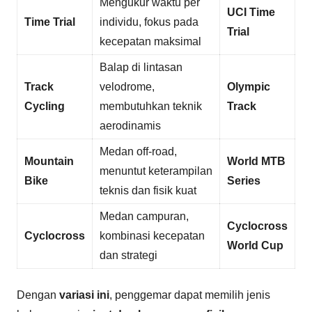
Mengukur waktu per
UCI Time
Time Trial
individu, fokus pada
Trial
kecepatan maksimal
Balap di lintasan
Track
velodrome,
Olympic
Cycling
membutuhkan teknik
Track
aerodinamis
Medan off-road,
Mountain
World MTB
menuntut keterampilan
Bike
Series
teknis dan fisik kuat
Medan campuran,
Cyclocross
Cyclocross
kombinasi kecepatan
World Cup
dan strategi
Dengan
variasi ini
, penggemar dapat memilih jenis