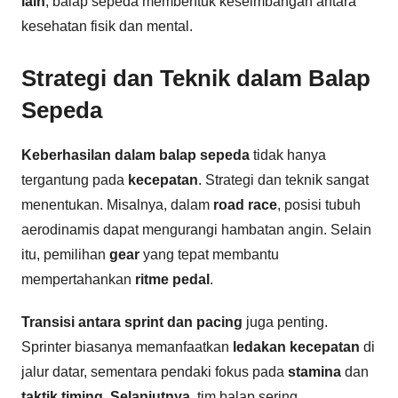
lain
, balap sepeda membentuk keseimbangan antara
kesehatan fisik dan mental.
Strategi dan Teknik dalam Balap
Sepeda
Keberhasilan dalam balap sepeda
tidak hanya
tergantung pada
kecepatan
. Strategi dan teknik sangat
menentukan. Misalnya, dalam
road race
, posisi tubuh
aerodinamis dapat mengurangi hambatan angin. Selain
itu, pemilihan
gear
yang tepat membantu
mempertahankan
ritme pedal
.
Transisi antara sprint dan pacing
juga penting.
Sprinter biasanya memanfaatkan
ledakan kecepatan
di
jalur datar, sementara pendaki fokus pada
stamina
dan
taktik timing
.
Selanjutnya
, tim balap sering