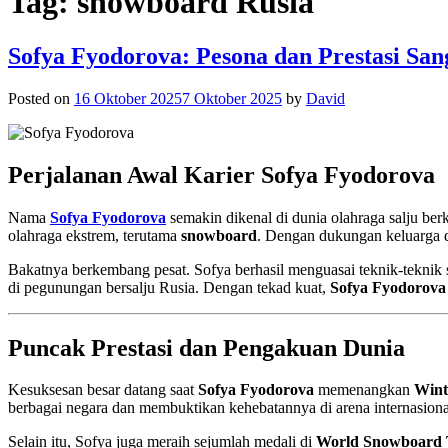
Tag:
snowboard Rusia
Sofya Fyodorova: Pesona dan Prestasi Sa
Posted on
16 Oktober 2025
7 Oktober 2025
by
David
Perjalanan Awal Karier Sofya Fyodorova
Nama
Sofya Fyodorova
semakin dikenal di dunia olahraga salju ber
olahraga ekstrem, terutama
snowboard
. Dengan dukungan keluarga dan
Bakatnya berkembang pesat. Sofya berhasil menguasai teknik-teknik su
di pegunungan bersalju Rusia. Dengan tekad kuat,
Sofya Fyodorova
Puncak Prestasi dan Pengakuan Dunia
Kesuksesan besar datang saat
Sofya Fyodorova
memenangkan
Wint
berbagai negara dan membuktikan kehebatannya di arena internasiona
Selain itu, Sofya juga meraih sejumlah medali di
World Snowboard 