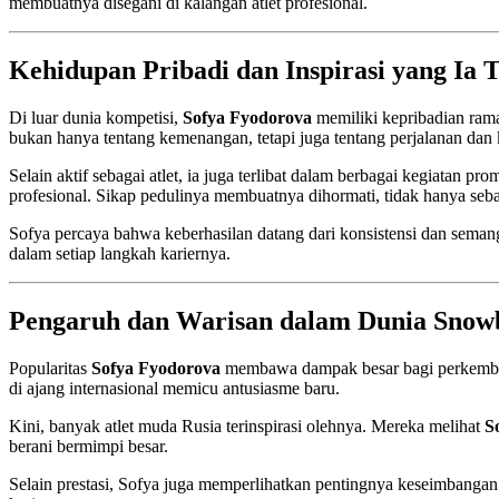
membuatnya disegani di kalangan atlet profesional.
Kehidupan Pribadi dan Inspirasi yang Ia
Di luar dunia kompetisi,
Sofya Fyodorova
memiliki kepribadian rama
bukan hanya tentang kemenangan, tetapi juga tentang perjalanan dan
Selain aktif sebagai atlet, ia juga terlibat dalam berbagai kegiata
profesional. Sikap pedulinya membuatnya dihormati, tidak hanya sebag
Sofya percaya bahwa keberhasilan datang dari konsistensi dan semang
dalam setiap langkah kariernya.
Pengaruh dan Warisan dalam Dunia Snow
Popularitas
Sofya Fyodorova
membawa dampak besar bagi perkem
di ajang internasional memicu antusiasme baru.
Kini, banyak atlet muda Rusia terinspirasi olehnya. Mereka melihat
S
berani bermimpi besar.
Selain prestasi, Sofya juga memperlihatkan pentingnya keseimbangan 