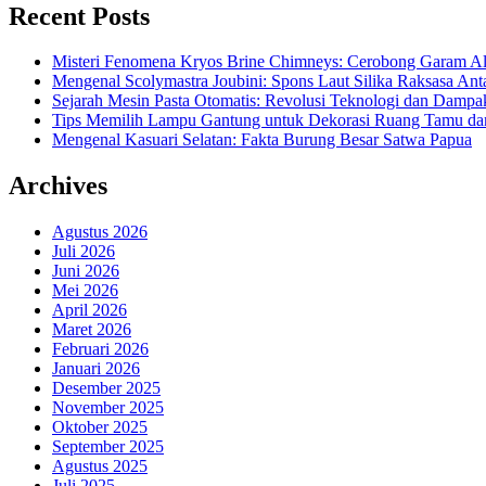
Recent Posts
Misteri Fenomena Kryos Brine Chimneys: Cerobong Garam Al
Mengenal Scolymastra Joubini: Spons Laut Silika Raksasa Anta
Sejarah Mesin Pasta Otomatis: Revolusi Teknologi dan Dampa
Tips Memilih Lampu Gantung untuk Dekorasi Ruang Tamu dan
Mengenal Kasuari Selatan: Fakta Burung Besar Satwa Papua
Archives
Agustus 2026
Juli 2026
Juni 2026
Mei 2026
April 2026
Maret 2026
Februari 2026
Januari 2026
Desember 2025
November 2025
Oktober 2025
September 2025
Agustus 2025
Juli 2025