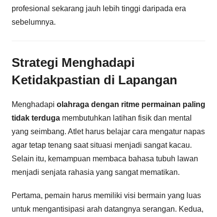
profesional sekarang jauh lebih tinggi daripada era
sebelumnya.
Strategi Menghadapi
Ketidakpastian di Lapangan
Menghadapi
olahraga dengan ritme permainan paling
tidak terduga
membutuhkan latihan fisik dan mental
yang seimbang. Atlet harus belajar cara mengatur napas
agar tetap tenang saat situasi menjadi sangat kacau.
Selain itu, kemampuan membaca bahasa tubuh lawan
menjadi senjata rahasia yang sangat mematikan.
Pertama, pemain harus memiliki visi bermain yang luas
untuk mengantisipasi arah datangnya serangan. Kedua,