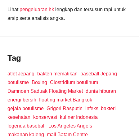
Lihat
pengeluaran hk
lengkap dan tersusun rapi untuk
arsip serta analisis angka.
Tag
atlet Jepang
bakteri mematikan
baseball Jepang
botulisme
Boxing
Clostridium botulinum
Damnoen Saduak Floating Market
dunia hiburan
energi bersih
floating market Bangkok
gejala botulisme
Grigori Rasputin
infeksi bakteri
kesehatan
konservasi
kuliner Indonesia
legenda baseball
Los Angeles Angels
makanan kaleng
mall Batam Centre