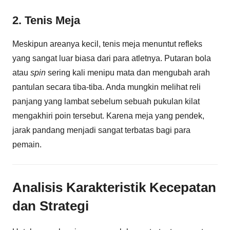
2. Tenis Meja
Meskipun areanya kecil, tenis meja menuntut refleks
yang sangat luar biasa dari para atletnya. Putaran bola
atau
spin
sering kali menipu mata dan mengubah arah
pantulan secara tiba-tiba. Anda mungkin melihat reli
panjang yang lambat sebelum sebuah pukulan kilat
mengakhiri poin tersebut. Karena meja yang pendek,
jarak pandang menjadi sangat terbatas bagi para
pemain.
Analisis Karakteristik Kecepatan
dan Strategi