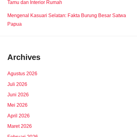
Tamu dan Interior Rumah
Mengenal Kasuari Selatan: Fakta Burung Besar Satwa
Papua
Archives
Agustus 2026
Juli 2026
Juni 2026
Mei 2026
April 2026
Maret 2026
Februari 2026