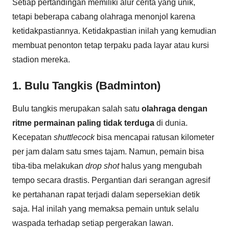
Setiap pertandingan memiliki alur cerita yang unik,
tetapi beberapa cabang olahraga menonjol karena
ketidakpastiannya. Ketidakpastian inilah yang kemudian
membuat penonton tetap terpaku pada layar atau kursi
stadion mereka.
1. Bulu Tangkis (Badminton)
Bulu tangkis merupakan salah satu
olahraga dengan
ritme permainan paling tidak terduga
di dunia.
Kecepatan
shuttlecock
bisa mencapai ratusan kilometer
per jam dalam satu smes tajam. Namun, pemain bisa
tiba-tiba melakukan
drop shot
halus yang mengubah
tempo secara drastis. Pergantian dari serangan agresif
ke pertahanan rapat terjadi dalam sepersekian detik
saja. Hal inilah yang memaksa pemain untuk selalu
waspada terhadap setiap pergerakan lawan.