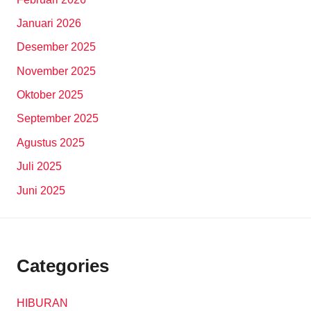
Januari 2026
Desember 2025
November 2025
Oktober 2025
September 2025
Agustus 2025
Juli 2025
Juni 2025
Categories
HIBURAN