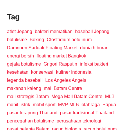
Tag
atlet Jepang
bakteri mematikan
baseball Jepang
botulisme
Boxing
Clostridium botulinum
Damnoen Saduak Floating Market
dunia hiburan
energi bersih
floating market Bangkok
gejala botulisme
Grigori Rasputin
infeksi bakteri
kesehatan
konservasi
kuliner Indonesia
legenda baseball
Los Angeles Angels
makanan kaleng
mall Batam Centre
mall strategis Batam
Mega Mall Batam Centre
MLB
mobil listrik
mobil sport
MVP MLB
olahraga
Papua
pasar terapung Thailand
pasar tradisional Thailand
pencegahan botulisme
perusahaan teknologi
pusat belanja Batam
racun biologis
racun botulinum