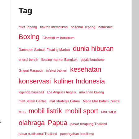
Tag
atlet Jepang
bakteri mematikan
baseball Jepang
botulisme
Boxing
Clostridium botulinum
dunia hiburan
Damnoen Saduak Floating Market
energi bersih
floating market Bangkok
gejala botulisme
kesehatan
Grigori Rasputin
infeksi bakteri
konservasi
kuliner Indonesia
legenda baseball
Los Angeles Angels
makanan kaleng
mall Batam Centre
mall strategis Batam
Mega Mall Batam Centre
mobil listrik
mobil sport
MLB
MVP MLB
a
olahraga
Papua
pasar terapung Thailand
pasar tradisional Thailand
pencegahan botulisme