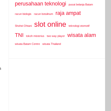
perusahaan teknologi
pusat belanja Batam
raja ampat
racun biologis
racun botulinum
slot online
Shohei Ohtani
teknologi otomotif
TNI
wisata alam
tokoh misterius
two way player
wisata Batam Centre
wisata Thailand
n