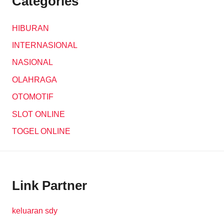
Categories
HIBURAN
INTERNASIONAL
NASIONAL
OLAHRAGA
OTOMOTIF
SLOT ONLINE
TOGEL ONLINE
Link Partner
keluaran sdy