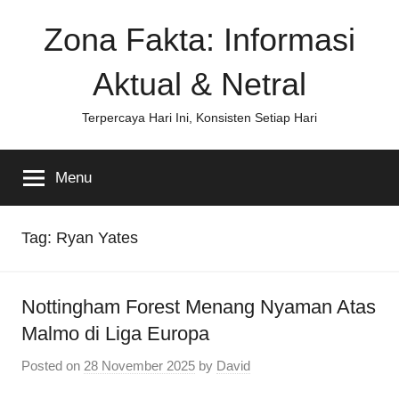
Skip
Zona Fakta: Informasi
to
content
Aktual & Netral
Terpercaya Hari Ini, Konsisten Setiap Hari
Menu
Tag:
Ryan Yates
Nottingham Forest Menang Nyaman Atas
Malmo di Liga Europa
Posted on
28 November 2025
by
David