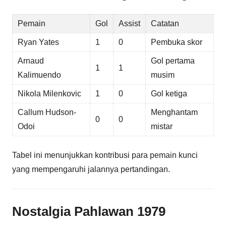
Pemain
Gol
Assist
Catatan
Ryan Yates
1
0
Pembuka skor
Arnaud
Gol pertama
1
1
Kalimuendo
musim
Nikola Milenkovic
1
0
Gol ketiga
Callum Hudson-
Menghantam
0
0
Odoi
mistar
Tabel ini menunjukkan kontribusi para pemain kunci
yang mempengaruhi jalannya pertandingan.
Nostalgia Pahlawan 1979