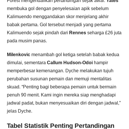
Forest mengendalikan pertandingan sejak awal.
Yates
membuka gol dengan penyelesaian apik sebelum
Kalimuendo menggandakan skor menjelang akhir
babak pertama. Gol tersebut menjadi yang pertama
Kalimuendo sejak pindah dari
Rennes
seharga £26 juta
pada musim panas.
Milenkovic
menambah gol ketiga setelah babak kedua
dimulai, sementara
Callum Hudson-Odoi
hampir
memperbesar kemenangan. Dyche melakukan tujuh
perubahan susunan pemain dan memuji mentalitas
skuad. “Penting bagi beberapa pemain untuk bermain
penuh 90 menit. Kami ingin mereka siap menghadapi
jadwal padat, bukan menyesuaikan diri dengan jadwal,”
jelas Dyche.
Tabel Statistik Penting Pertandingan