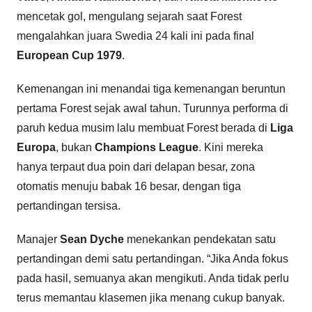
mencetak gol, mengulang sejarah saat Forest
mengalahkan juara Swedia 24 kali ini pada final
European Cup 1979
.
Kemenangan ini menandai tiga kemenangan beruntun
pertama Forest sejak awal tahun. Turunnya performa di
paruh kedua musim lalu membuat Forest berada di
Liga
Europa
, bukan
Champions League
. Kini mereka
hanya terpaut dua poin dari delapan besar, zona
otomatis menuju babak 16 besar, dengan tiga
pertandingan tersisa.
Manajer
Sean Dyche
menekankan pendekatan satu
pertandingan demi satu pertandingan. “Jika Anda fokus
pada hasil, semuanya akan mengikuti. Anda tidak perlu
terus memantau klasemen jika menang cukup banyak.