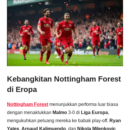
Kebangkitan Nottingham Forest
di Eropa
Nottingham Forest
menunjukkan performa luar biasa
dengan menaklukkan
Malmo
3-0 di
Liga Europa
,
mengukuhkan peluang mereka ke babak play-off.
Ryan
Yates
,
Arnaud Kalimuendo
, dan
Nikola Milenkovic