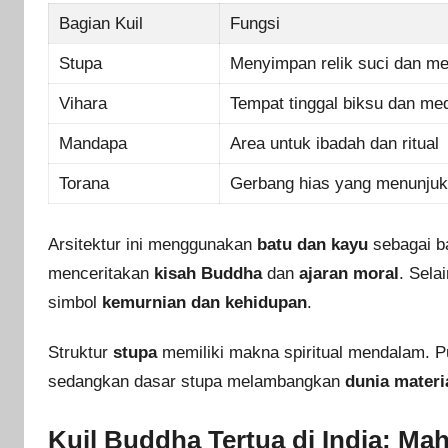
Bagian Kuil
Fungsi
Stupa
Menyimpan relik suci dan me
Vihara
Tempat tinggal biksu dan med
Mandapa
Area untuk ibadah dan ritual
Torana
Gerbang hias yang menunjuk
Arsitektur ini menggunakan
batu dan kayu
sebagai ba
menceritakan
kisah Buddha
dan
ajaran moral
. Sela
simbol
kemurnian dan kehidupan
.
Struktur
stupa
memiliki makna spiritual mendalam. 
sedangkan dasar stupa melambangkan
dunia materi
Kuil Buddha Tertua di India: Ma