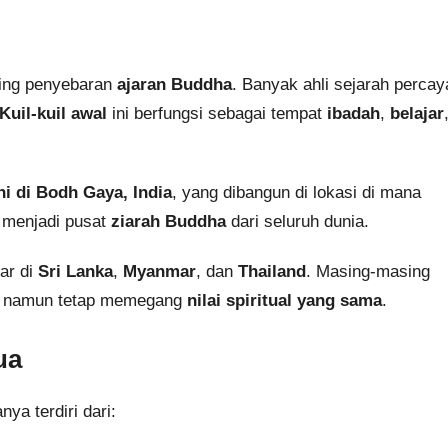
ing penyebaran
ajaran Buddha
. Banyak ahli sejarah percay
Kuil-kuil awal
ini berfungsi sebagai tempat
ibadah
,
belajar
i di Bodh Gaya, India
, yang dibangun di lokasi di mana
ni menjadi pusat
ziarah Buddha
dari seluruh dunia.
bar di
Sri Lanka
,
Myanmar
, dan
Thailand
. Masing-masing
, namun tetap memegang
nilai spiritual yang sama
.
ua
ya terdiri dari: