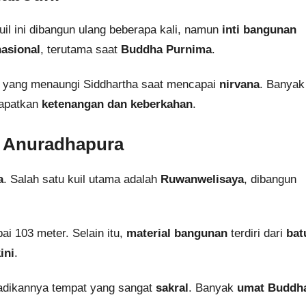
il ini dibangun ulang beberapa kali, namun
inti bangunan
nasional
, terutama saat
Buddha Purnima
.
n yang menaungi Siddhartha saat mencapai
nirvana
. Banyak
dapatkan
ketenangan dan keberkahan
.
a: Anuradhapura
a
. Salah satu kuil utama adalah
Ruwanwelisaya
, dibangun
i 103 meter. Selain itu,
material bangunan
terdiri dari
bat
ini
.
adikannya tempat yang sangat
sakral
. Banyak
umat Buddh