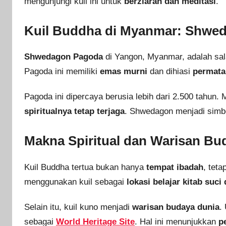
mengunjungi kuil ini untuk
berziarah dan meditasi
.
Kuil Buddha di Myanmar: Shwe
Shwedagon Pagoda
di Yangon, Myanmar, adalah sa
Pagoda ini memiliki
emas murni
dan dihiasi
permata
Pagoda ini dipercaya berusia lebih dari 2.500 tahu
spiritualnya tetap terjaga
. Shwedagon menjadi sim
Makna Spiritual dan Warisan Bu
Kuil Buddha tertua bukan hanya
tempat ibadah
, teta
menggunakan kuil sebagai
lokasi belajar kitab suci
Selain itu, kuil kuno menjadi
warisan budaya dunia
.
sebagai
World Heritage Site
. Hal ini menunjukkan
p