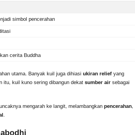
njadi simbol pencerahan
itasi
kan cerita Buddha
han utama. Banyak kuil juga dihiasi
ukiran relief
yang
in itu, kuil kuno sering dibangun dekat
sumber air
sebagai
Puncaknya mengarah ke langit, melambangkan
pencerahan
,
al
.
habodhi