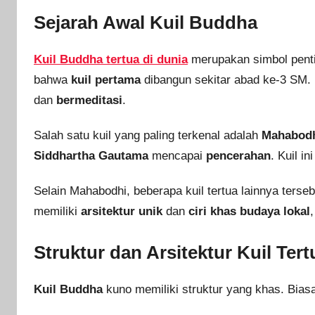
Sejarah Awal Kuil Buddha
Kuil Buddha tertua di dunia
merupakan simbol pent
bahwa
kuil pertama
dibangun sekitar abad ke-3 SM.
dan
bermeditasi
.
Salah satu kuil yang paling terkenal adalah
Mahabodh
Siddhartha Gautama
mencapai
pencerahan
. Kuil i
Selain Mahabodhi, beberapa kuil tertua lainnya terse
memiliki
arsitektur unik
dan
ciri khas budaya lokal
Struktur dan Arsitektur Kuil Tert
Kuil Buddha
kuno memiliki struktur yang khas. Biasan