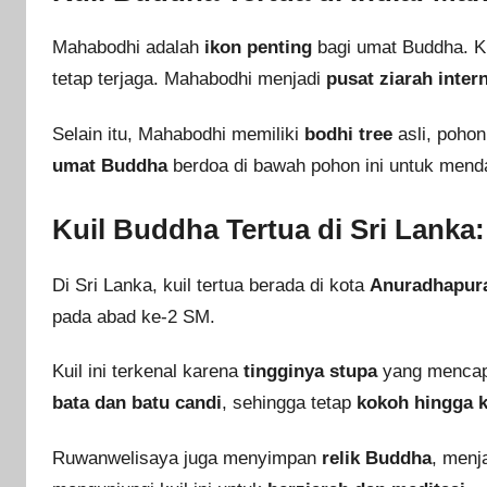
Mahabodhi adalah
ikon penting
bagi umat Buddha. Ku
tetap terjaga. Mahabodhi menjadi
pusat ziarah inter
Selain itu, Mahabodhi memiliki
bodhi tree
asli, poho
umat Buddha
berdoa di bawah pohon ini untuk men
Kuil Buddha Tertua di Sri Lank
Di Sri Lanka, kuil tertua berada di kota
Anuradhapur
pada abad ke-2 SM.
Kuil ini terkenal karena
tingginya stupa
yang mencapa
bata dan batu candi
, sehingga tetap
kokoh hingga k
Ruwanwelisaya juga menyimpan
relik Buddha
, menj