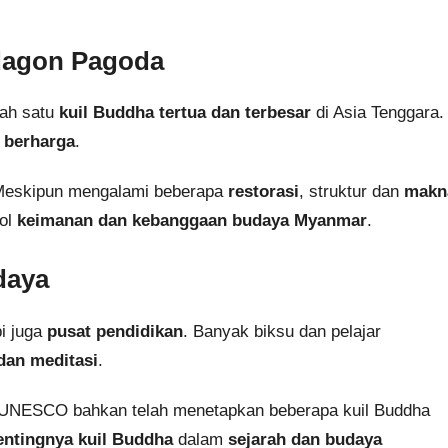
dagon Pagoda
lah satu
kuil Buddha tertua dan terbesar
di Asia Tenggara.
 berharga
.
n. Meskipun mengalami beberapa
restorasi
, struktur dan
makn
bol
keimanan dan kebanggaan budaya Myanmar
.
daya
pi juga
pusat pendidikan
. Banyak biksu dan pelajar
 dan meditasi
.
 UNESCO bahkan telah menetapkan beberapa kuil Buddha
entingnya kuil Buddha
dalam
sejarah dan budaya