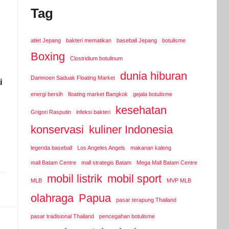
Tag
atlet Jepang
bakteri mematikan
baseball Jepang
botulisme
Boxing
Clostridium botulinum
dunia hiburan
Damnoen Saduak Floating Market
i
energi bersih
floating market Bangkok
gejala botulisme
kesehatan
Grigori Rasputin
infeksi bakteri
konservasi
kuliner Indonesia
legenda baseball
Los Angeles Angels
makanan kaleng
mall Batam Centre
mall strategis Batam
Mega Mall Batam Centre
mobil listrik
mobil sport
MLB
MVP MLB
olahraga
Papua
pasar terapung Thailand
pasar tradisional Thailand
pencegahan botulisme