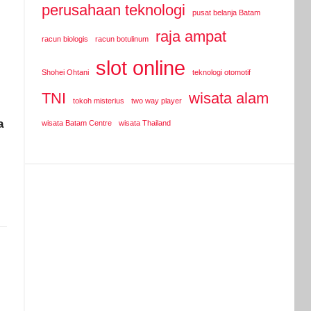
perusahaan teknologi
pusat belanja Batam
raja ampat
racun biologis
racun botulinum
slot online
Shohei Ohtani
teknologi otomotif
TNI
wisata alam
tokoh misterius
two way player
a
wisata Batam Centre
wisata Thailand