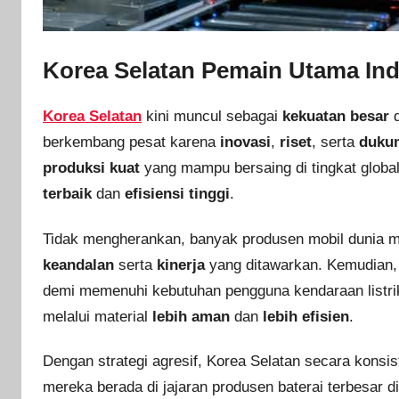
Korea Selatan Pemain Utama Indu
Korea Selatan
kini muncul sebagai
kekuatan besar
d
berkembang pesat karena
inovasi
,
riset
, serta
duku
produksi kuat
yang mampu bersaing di tingkat globa
terbaik
dan
efisiensi tinggi
.
Tidak mengherankan, banyak produsen mobil dunia 
keandalan
serta
kinerja
yang ditawarkan. Kemudian,
demi memenuhi kebutuhan pengguna kendaraan listrik.
melalui material
lebih aman
dan
lebih efisien
.
Dengan strategi agresif, Korea Selatan secara konsi
mereka berada di jajaran produsen baterai terbesar 