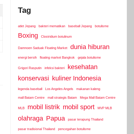
Tag
atlet Jepang
bakteri mematikan
baseball Jepang
botulisme
Boxing
Clostridium botulinum
dunia hiburan
Damnoen Saduak Floating Market
energi bersih
floating market Bangkok
gejala botulisme
kesehatan
Grigori Rasputin
infeksi bakteri
konservasi
kuliner Indonesia
legenda baseball
Los Angeles Angels
makanan kaleng
mall Batam Centre
mall strategis Batam
Mega Mall Batam Centre
mobil listrik
mobil sport
MLB
MVP MLB
olahraga
Papua
pasar terapung Thailand
pasar tradisional Thailand
pencegahan botulisme