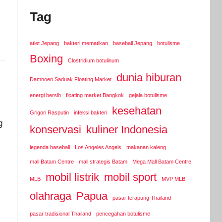
Tag
atlet Jepang
bakteri mematikan
baseball Jepang
botulisme
Boxing
Clostridium botulinum
dunia hiburan
Damnoen Saduak Floating Market
energi bersih
floating market Bangkok
gejala botulisme
kesehatan
Grigori Rasputin
infeksi bakteri
g
konservasi
kuliner Indonesia
legenda baseball
Los Angeles Angels
makanan kaleng
mall Batam Centre
mall strategis Batam
Mega Mall Batam Centre
mobil listrik
mobil sport
MLB
MVP MLB
olahraga
Papua
pasar terapung Thailand
pasar tradisional Thailand
pencegahan botulisme