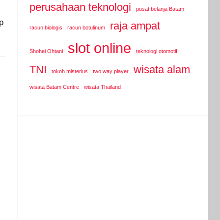
perusahaan teknologi
pusat belanja Batam
p
raja ampat
racun biologis
racun botulinum
slot online
Shohei Ohtani
teknologi otomotif
TNI
wisata alam
tokoh misterius
two way player
wisata Batam Centre
wisata Thailand