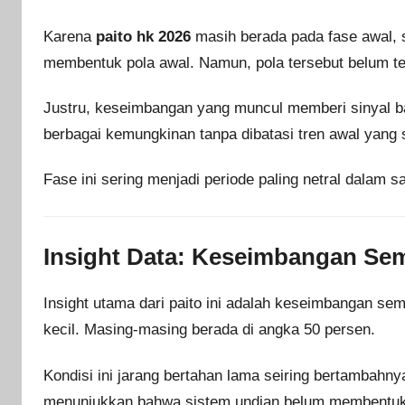
Karena
paito hk 2026
masih berada pada fase awal, s
membentuk pola awal. Namun, pola tersebut belum te
Justru, keseimbangan yang muncul memberi sinyal ba
berbagai kemungkinan tanpa dibatasi tren awal yang 
Fase ini sering menjadi periode paling netral dalam s
Insight Data: Keseimbangan Se
Insight utama dari paito ini adalah keseimbangan se
kecil. Masing-masing berada di angka 50 persen.
Kondisi ini jarang bertahan lama seiring bertambahny
menunjukkan bahwa sistem undian belum membentuk 