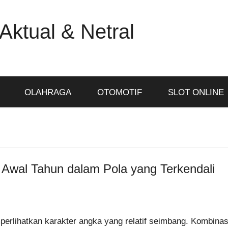
Aktual & Netral
OLAHRAGA
OTOMOTIF
SLOT ONLINE
Awal Tahun dalam Pola yang Terkendali
erlihatkan karakter angka yang relatif seimbang. Kombinas