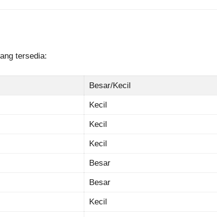
ang tersedia:
Besar/Kecil
Kecil
Kecil
Kecil
Besar
Besar
Kecil