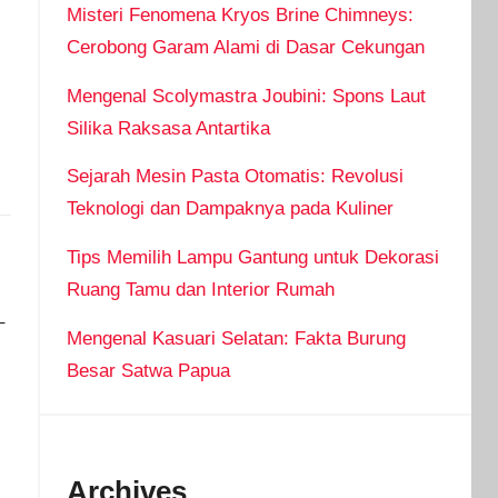
Misteri Fenomena Kryos Brine Chimneys:
Cerobong Garam Alami di Dasar Cekungan
Mengenal Scolymastra Joubini: Spons Laut
Silika Raksasa Antartika
Sejarah Mesin Pasta Otomatis: Revolusi
Teknologi dan Dampaknya pada Kuliner
Tips Memilih Lampu Gantung untuk Dekorasi
Ruang Tamu dan Interior Rumah
–
Mengenal Kasuari Selatan: Fakta Burung
Besar Satwa Papua
Archives