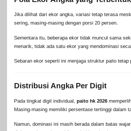
Jika dilihat dari ekor angka, variasi tetap terasa mes
sering, masing-masing dengan porsi 20 persen.
Sementara itu, beberapa ekor tidak muncul sama seka
menarik, tidak ada satu ekor yang mendominasi secar
Sebaran ekor seperti ini menjaga struktur paito tetap 
Distribusi Angka Per Digit
Pada tingkat digit individual,
paito hk 2026
memperliha
Masing-masing memiliki persentase tertinggi dalam tab
Namun, dominasi ini masih berada dalam batas wajar. D