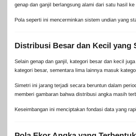
genap dan ganjil berlangsung alami dari satu hasil ke 
Pola seperti ini mencerminkan sistem undian yang sta
Distribusi Besar dan Kecil yang 
Selain genap dan ganjil, kategori besar dan kecil j
kategori besar, sementara lima lainnya masuk kategor
Simetri ini jarang terjadi secara beruntun dalam per
memberi gambaran bahwa distribusi angka masih ter
Keseimbangan ini menciptakan fondasi data yang rapi
Pola Ekor Angka yang Terbentuk