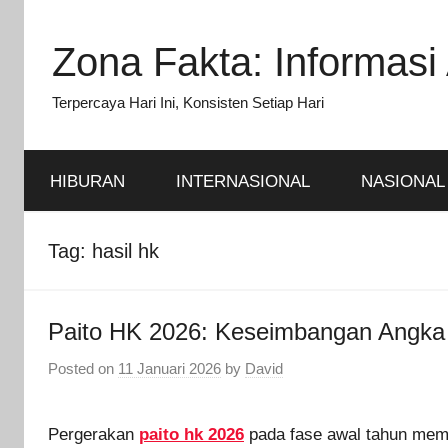
Skip
to
Zona Fakta: Informasi 
content
Terpercaya Hari Ini, Konsisten Setiap Hari
HIBURAN
INTERNASIONAL
NASIONAL
Tag:
hasil hk
Paito HK 2026: Keseimbangan Angka 
Posted on
11 Januari 2026
by
David
Pergerakan
paito hk 2026
pada fase awal tahun memp