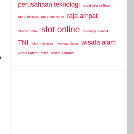
perusahaan teknologi
pusat belanja Batam
raja ampat
racun biologis
racun botulinum
slot online
Shohei Ohtani
teknologi otomotif
TNI
wisata alam
tokoh misterius
two way player
wisata Batam Centre
wisata Thailand
i