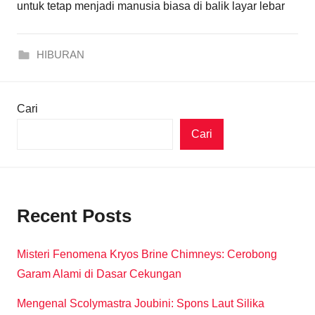
untuk tetap menjadi manusia biasa di balik layar lebar
HIBURAN
Cari
Cari
Recent Posts
Misteri Fenomena Kryos Brine Chimneys: Cerobong
Garam Alami di Dasar Cekungan
Mengenal Scolymastra Joubini: Spons Laut Silika