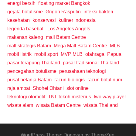
energi bersih
floating market Bangkok
gejala botulisme
Grigori Rasputin
infeksi bakteri
kesehatan
konservasi
kuliner Indonesia
legenda baseball
Los Angeles Angels
makanan kaleng
mall Batam Centre
mall strategis Batam
Mega Mall Batam Centre
MLB
mobil listrik
mobil sport
MVP MLB
olahraga
Papua
pasar terapung Thailand
pasar tradisional Thailand
pencegahan botulisme
perusahaan teknologi
pusat belanja Batam
racun biologis
racun botulinum
raja ampat
Shohei Ohtani
slot online
teknologi otomotif
TNI
tokoh misterius
two way player
wisata alam
wisata Batam Centre
wisata Thailand
WordPress Theme: Donovan by ThemeZee.