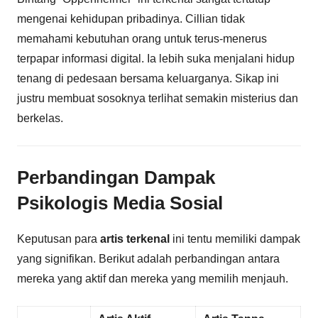
mengenai kehidupan pribadinya. Cillian tidak
memahami kebutuhan orang untuk terus-menerus
terpapar informasi digital. Ia lebih suka menjalani hidup
tenang di pedesaan bersama keluarganya. Sikap ini
justru membuat sosoknya terlihat semakin misterius dan
berkelas.
Perbandingan Dampak
Psikologis Media Sosial
Keputusan para
artis terkenal
ini tentu memiliki dampak
yang signifikan. Berikut adalah perbandingan antara
mereka yang aktif dan mereka yang memilih menjauh.