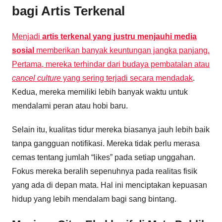
bagi Artis Terkenal
Menjadi
artis terkenal yang justru menjauhi media
sosial
memberikan banyak keuntungan jangka panjang.
Pertama, mereka terhindar dari budaya pembatalan atau
cancel culture
yang sering terjadi secara mendadak
.
Kedua, mereka memiliki lebih banyak waktu untuk
mendalami peran atau hobi baru.
Selain itu, kualitas tidur mereka biasanya jauh lebih baik
tanpa gangguan notifikasi. Mereka tidak perlu merasa
cemas tentang jumlah “likes” pada setiap unggahan.
Fokus mereka beralih sepenuhnya pada realitas fisik
yang ada di depan mata. Hal ini menciptakan kepuasan
hidup yang lebih mendalam bagi sang bintang.