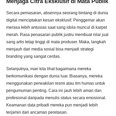
Menjaga Citra Eksklusif di Mata Publik
Secara pemasaran, absennya seorang bintang di dunia
digital menciptakan kesan eksklusif. Penggemar akan
merasa lebih antusias saat sang idola muncul di karpet
merah. Rasa penasaran publik justru membuat nilai jual
sang artis tetap tinggi di mata produser. Maka, langkah
menjauh dari media sosial bisa menjadi strategi
branding yang sangat cerdas.
Selanjutnya, mari kita lihat bagaimana mereka
berkomunikasi dengan dunia luar. Biasanya, mereka
menggunakan perwakilan resmi atau tim humas untuk
pengumuman penting. Cara ini jauh lebih aman dan
profesional daripada menulis status secara emosional.
Keamanan data pribadi mereka pun menjadi lebih
terjamin dari ancaman peretasan.