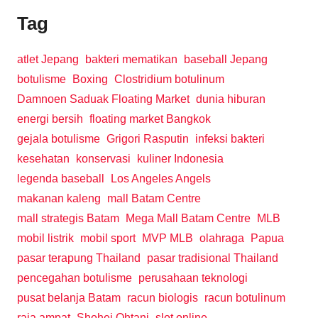
Tag
atlet Jepang
bakteri mematikan
baseball Jepang
botulisme
Boxing
Clostridium botulinum
Damnoen Saduak Floating Market
dunia hiburan
energi bersih
floating market Bangkok
gejala botulisme
Grigori Rasputin
infeksi bakteri
kesehatan
konservasi
kuliner Indonesia
legenda baseball
Los Angeles Angels
makanan kaleng
mall Batam Centre
mall strategis Batam
Mega Mall Batam Centre
MLB
mobil listrik
mobil sport
MVP MLB
olahraga
Papua
pasar terapung Thailand
pasar tradisional Thailand
pencegahan botulisme
perusahaan teknologi
pusat belanja Batam
racun biologis
racun botulinum
raja ampat
Shohei Ohtani
slot online