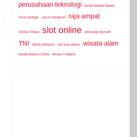
perusahaan teknologi
pusat belanja Batam
raja ampat
racun biologis
racun botulinum
slot online
Shohei Ohtani
teknologi otomotif
TNI
wisata alam
tokoh misterius
two way player
wisata Batam Centre
wisata Thailand