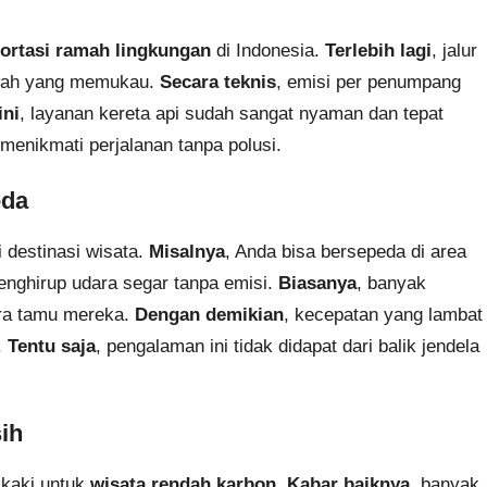
ortasi ramah lingkungan
di Indonesia.
Terlebih lagi
, jalur
wah yang memukau.
Secara teknis
, emisi per penumpang
ini
, layanan kereta api sudah sangat nyaman dan tepat
 menikmati perjalanan tanpa polusi.
eda
 destinasi wisata.
Misalnya
, Anda bisa bersepeda di area
enghirup udara segar tanpa emisi.
Biasanya
, banyak
ra tamu mereka.
Dengan demikian
, kecepatan yang lambat
.
Tentu saja
, pengalaman ini tidak didapat dari balik jendela
ih
 kaki untuk
wisata rendah karbon
.
Kabar baiknya
, banyak