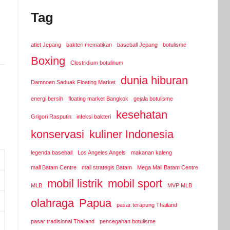
Tag
atlet Jepang
bakteri mematikan
baseball Jepang
botulisme
Boxing
Clostridium botulinum
dunia hiburan
Damnoen Saduak Floating Market
energi bersih
floating market Bangkok
gejala botulisme
kesehatan
Grigori Rasputin
infeksi bakteri
konservasi
kuliner Indonesia
legenda baseball
Los Angeles Angels
makanan kaleng
mall Batam Centre
mall strategis Batam
Mega Mall Batam Centre
mobil listrik
mobil sport
MLB
MVP MLB
olahraga
Papua
pasar terapung Thailand
pasar tradisional Thailand
pencegahan botulisme