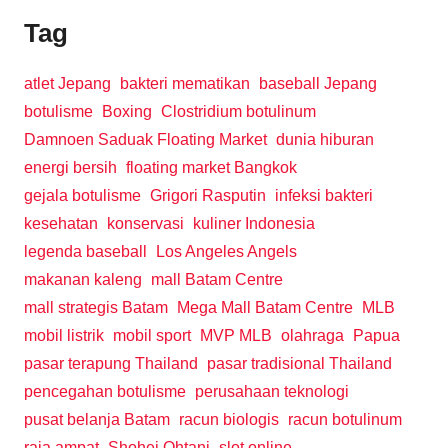
Tag
atlet Jepang
bakteri mematikan
baseball Jepang
botulisme
Boxing
Clostridium botulinum
Damnoen Saduak Floating Market
dunia hiburan
energi bersih
floating market Bangkok
gejala botulisme
Grigori Rasputin
infeksi bakteri
kesehatan
konservasi
kuliner Indonesia
legenda baseball
Los Angeles Angels
makanan kaleng
mall Batam Centre
mall strategis Batam
Mega Mall Batam Centre
MLB
mobil listrik
mobil sport
MVP MLB
olahraga
Papua
pasar terapung Thailand
pasar tradisional Thailand
pencegahan botulisme
perusahaan teknologi
pusat belanja Batam
racun biologis
racun botulinum
raja ampat
Shohei Ohtani
slot online