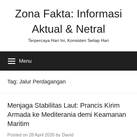
Skip
Zona Fakta: Informasi
to
content
Aktual & Netral
Terpercaya Hari Ini, Konsisten Setiap Hari
Menu
Tag:
Jalur Perdagangan
Menjaga Stabilitas Laut: Prancis Kirim
Armada ke Mediterania demi Keamanan
Maritim
Posted on
28 April 2026
by
David