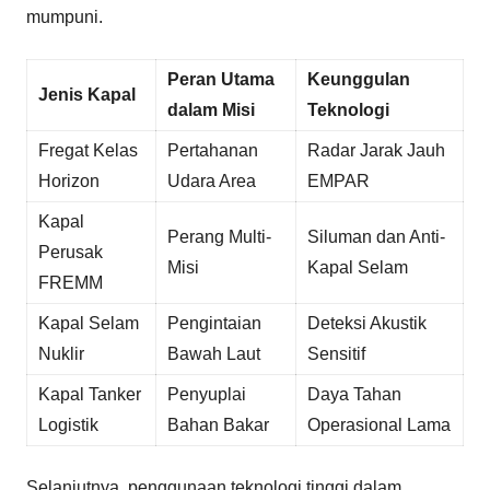
mumpuni.
Peran Utama
Keunggulan
Jenis Kapal
dalam Misi
Teknologi
Fregat Kelas
Pertahanan
Radar Jarak Jauh
Horizon
Udara Area
EMPAR
Kapal
Perang Multi-
Siluman dan Anti-
Perusak
Misi
Kapal Selam
FREMM
Kapal Selam
Pengintaian
Deteksi Akustik
Nuklir
Bawah Laut
Sensitif
Kapal Tanker
Penyuplai
Daya Tahan
Logistik
Bahan Bakar
Operasional Lama
Selanjutnya, penggunaan teknologi tinggi dalam