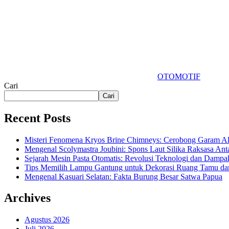
OTOMOTIF
Cari
Cari
Recent Posts
Misteri Fenomena Kryos Brine Chimneys: Cerobong Garam Al
Mengenal Scolymastra Joubini: Spons Laut Silika Raksasa Anta
Sejarah Mesin Pasta Otomatis: Revolusi Teknologi dan Dampa
Tips Memilih Lampu Gantung untuk Dekorasi Ruang Tamu dan
Mengenal Kasuari Selatan: Fakta Burung Besar Satwa Papua
Archives
Agustus 2026
Juli 2026