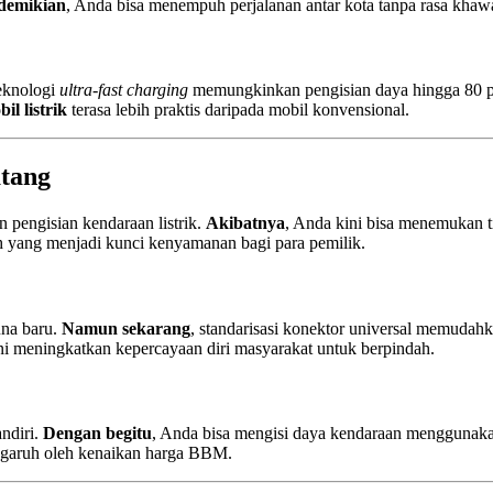
demikian
, Anda bisa menempuh perjalanan antar kota tanpa rasa khawa
teknologi
ultra-fast charging
memungkinkan pengisian daya hingga 80 pe
il listrik
terasa lebih praktis daripada mobil konvensional.
atang
 pengisian kendaraan listrik.
Akibatnya
, Anda kini bisa menemukan ti
ilah yang menjadi kunci kenyamanan bagi para pemilik.
una baru.
Namun sekarang
, standarisasi konektor universal memudahk
ni meningkatkan kepercayaan diri masyarakat untuk berpindah.
ndiri.
Dengan begitu
, Anda bisa mengisi daya kendaraan menggunaka
engaruh oleh kenaikan harga BBM.