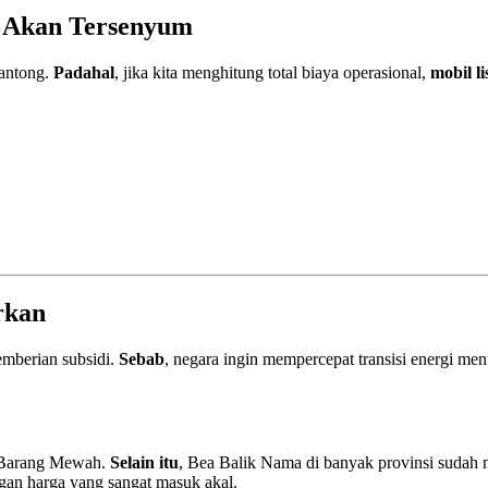
 Akan Tersenyum
kantong.
Padahal
, jika kita menghitung total biaya operasional,
mobil li
rkan
emberian subsidi.
Sebab
, negara ingin mempercepat transisi energi men
n Barang Mewah.
Selain itu
, Bea Balik Nama di banyak provinsi sudah 
an harga yang sangat masuk akal.