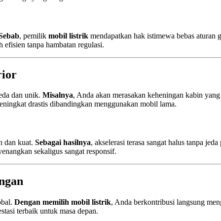
Sebab
, pemilik
mobil listrik
mendapatkan hak istimewa bebas aturan g
 efisien tanpa hambatan regulasi.
ior
eda dan unik.
Misalnya
, Anda akan merasakan keheningan kabin yang l
ningkat drastis dibandingkan menggunakan mobil lama.
an dan kuat.
Sebagai hasilnya
, akselerasi terasa sangat halus tanpa jed
yenangkan sekaligus sangat responsif.
ungan
obal.
Dengan memilih
mobil listrik
, Anda berkontribusi langsung men
estasi terbaik untuk masa depan.