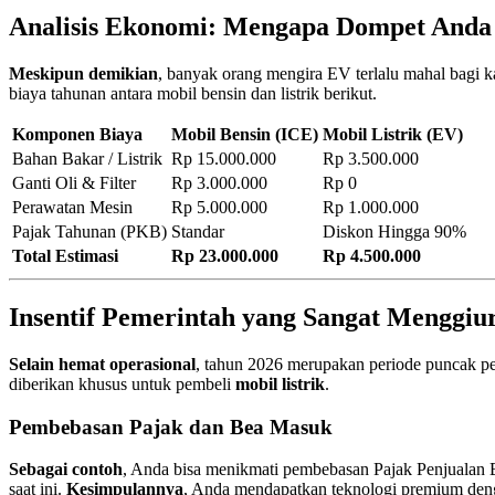
Analisis Ekonomi: Mengapa Dompet Anda
Meskipun demikian
, banyak orang mengira EV terlalu mahal bagi 
biaya tahunan antara mobil bensin dan listrik berikut.
Komponen Biaya
Mobil Bensin (ICE)
Mobil Listrik (EV)
Bahan Bakar / Listrik
Rp 15.000.000
Rp 3.500.000
Ganti Oli & Filter
Rp 3.000.000
Rp 0
Perawatan Mesin
Rp 5.000.000
Rp 1.000.000
Pajak Tahunan (PKB)
Standar
Diskon Hingga 90%
Total Estimasi
Rp 23.000.000
Rp 4.500.000
Insentif Pemerintah yang Sangat Menggiu
Selain hemat operasional
, tahun 2026 merupakan periode puncak p
diberikan khusus untuk pembeli
mobil listrik
.
Pembebasan Pajak dan Bea Masuk
Sebagai contoh
, Anda bisa menikmati pembebasan Pajak Penjuala
saat ini.
Kesimpulannya
, Anda mendapatkan teknologi premium deng