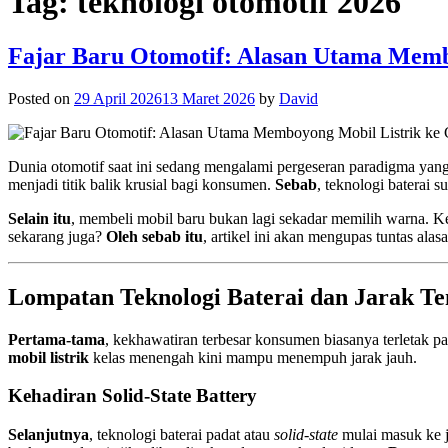
Tag:
teknologi otomotif 2026
Fajar Baru Otomotif: Alasan Utama Memb
Posted on
29 April 2026
13 Maret 2026
by
David
Dunia otomotif saat ini sedang mengalami pergeseran paradigma yang
menjadi titik balik krusial bagi konsumen.
Sebab
, teknologi baterai 
Selain itu
, membeli mobil baru bukan lagi sekadar memilih warna. Ke
sekarang juga?
Oleh sebab itu
, artikel ini akan mengupas tuntas alas
Lompatan Teknologi Baterai dan Jarak T
Pertama-tama
, kekhawatiran terbesar konsumen biasanya terletak pa
mobil listrik
kelas menengah kini mampu menempuh jarak jauh.
Kehadiran Solid-State Battery
Selanjutnya
, teknologi baterai padat atau
solid-state
mulai masuk ke j