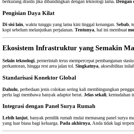
berkurang drastis jika dibandingkan dengan teknologi lama.
Dengan 
Pengisian Daya Kilat
Di sisi lain
, waktu tunggu yang lama kini tinggal kenangan.
Sebab
, 
kopi sebelum melanjutkan perjalanan.
Tentunya
, hal ini membuat
mob
Ekosistem Infrastruktur yang Semakin M
Selain teknologi
, pemerintah terus mempercepat pembangunan stasiun
perkantoran, hingga rest area jalan tol.
Singkatnya
, aksesibilitas in
Standarisasi Konektor Global
Dahulu
, perbedaan jenis colokan sering kali membingungkan pengg
perlu lagi membawa banyak adaptor berat.
Jelas sekali
, kemudahan i
Integrasi dengan Panel Surya Rumah
Lebih lanjut
, banyak pemilik rumah mulai memasang panel surya ma
yang luar biasa bagi keluarga.
Pada akhirnya
, Anda tidak lagi terp