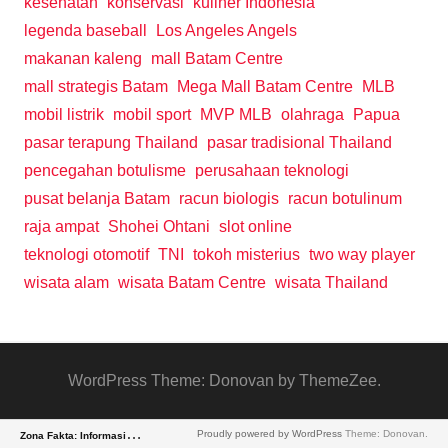
kesehatan
konservasi
kuliner Indonesia
legenda baseball
Los Angeles Angels
makanan kaleng
mall Batam Centre
mall strategis Batam
Mega Mall Batam Centre
MLB
mobil listrik
mobil sport
MVP MLB
olahraga
Papua
pasar terapung Thailand
pasar tradisional Thailand
pencegahan botulisme
perusahaan teknologi
pusat belanja Batam
racun biologis
racun botulinum
raja ampat
Shohei Ohtani
slot online
teknologi otomotif
TNI
tokoh misterius
two way player
wisata alam
wisata Batam Centre
wisata Thailand
WordPress Theme: Donovan by ThemeZee.
Z
ona Fakta: Informasi Aktual & Netral
Proudly powered by WordPress
Theme: Donovan.