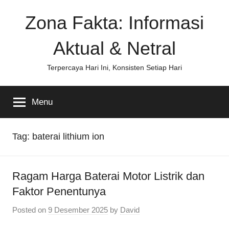
Skip
Zona Fakta: Informasi
to
content
Aktual & Netral
Terpercaya Hari Ini, Konsisten Setiap Hari
Menu
Tag:
baterai lithium ion
Ragam Harga Baterai Motor Listrik dan
Faktor Penentunya
Posted on
9 Desember 2025
by
David