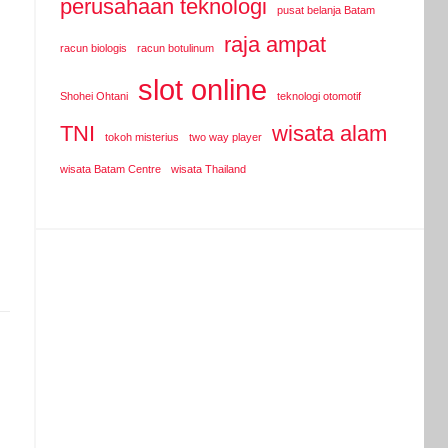
perusahaan teknologi
pusat belanja Batam
raja ampat
racun biologis
racun botulinum
slot online
Shohei Ohtani
teknologi otomotif
TNI
wisata alam
tokoh misterius
two way player
wisata Batam Centre
wisata Thailand