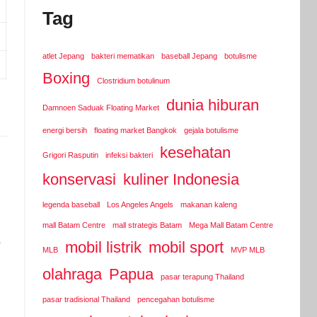
Tag
atlet Jepang
bakteri mematikan
baseball Jepang
botulisme
Boxing
Clostridium botulinum
dunia hiburan
Damnoen Saduak Floating Market
energi bersih
floating market Bangkok
gejala botulisme
kesehatan
Grigori Rasputin
infeksi bakteri
konservasi
kuliner Indonesia
legenda baseball
Los Angeles Angels
makanan kaleng
mall Batam Centre
mall strategis Batam
Mega Mall Batam Centre
,
mobil listrik
mobil sport
MLB
MVP MLB
olahraga
Papua
pasar terapung Thailand
pasar tradisional Thailand
pencegahan botulisme