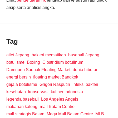
Lihat
pengeluaran hk
lengkap dan tersusun rapi untuk
arsip serta analisis angka.
Tag
atlet Jepang
bakteri mematikan
baseball Jepang
botulisme
Boxing
Clostridium botulinum
Damnoen Saduak Floating Market
dunia hiburan
energi bersih
floating market Bangkok
gejala botulisme
Grigori Rasputin
infeksi bakteri
kesehatan
konservasi
kuliner Indonesia
legenda baseball
Los Angeles Angels
makanan kaleng
mall Batam Centre
mall strategis Batam
Mega Mall Batam Centre
MLB