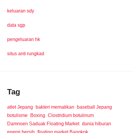
keluaran sdy
data sgp
pengeluaran hk
situs anti rungkad
Tag
atlet Jepang
bakteri mematikan
baseball Jepang
botulisme
Boxing
Clostridium botulinum
Damnoen Saduak Floating Market
dunia hiburan
energi bersih
floating market Bangkok