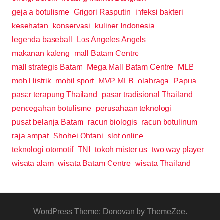
gejala botulisme
Grigori Rasputin
infeksi bakteri
kesehatan
konservasi
kuliner Indonesia
legenda baseball
Los Angeles Angels
makanan kaleng
mall Batam Centre
mall strategis Batam
Mega Mall Batam Centre
MLB
mobil listrik
mobil sport
MVP MLB
olahraga
Papua
pasar terapung Thailand
pasar tradisional Thailand
pencegahan botulisme
perusahaan teknologi
pusat belanja Batam
racun biologis
racun botulinum
raja ampat
Shohei Ohtani
slot online
teknologi otomotif
TNI
tokoh misterius
two way player
wisata alam
wisata Batam Centre
wisata Thailand
WordPress Theme: Donovan by ThemeZee.