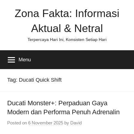
Skip
Zona Fakta: Informasi
to
content
Aktual & Netral
Terpercaya Hari Ini, Konsisten Setiap Hari
Menu
Tag:
Ducati Quick Shift
Ducati Monster+: Perpaduan Gaya
Modern dan Performa Penuh Adrenalin
Posted on
6 November 2025
by
David