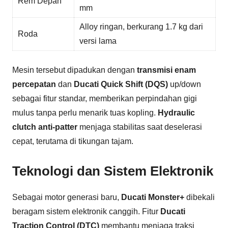
Rem Depan
mm
Alloy ringan, berkurang 1.7 kg dari
Roda
versi lama
Mesin tersebut dipadukan dengan
transmisi enam
percepatan
dan
Ducati Quick Shift (DQS)
up/down
sebagai fitur standar, memberikan perpindahan gigi
mulus tanpa perlu menarik tuas kopling.
Hydraulic
clutch anti-patter
menjaga stabilitas saat deselerasi
cepat, terutama di tikungan tajam.
Teknologi dan Sistem Elektronik
Sebagai motor generasi baru,
Ducati Monster+
dibekali
beragam sistem elektronik canggih. Fitur
Ducati
Traction Control (DTC)
membantu menjaga traksi