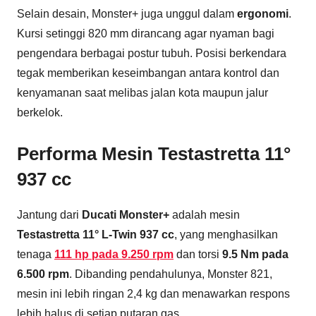
Selain desain, Monster+ juga unggul dalam
ergonomi
.
Kursi setinggi 820 mm dirancang agar nyaman bagi
pengendara berbagai postur tubuh. Posisi berkendara
tegak memberikan keseimbangan antara kontrol dan
kenyamanan saat melibas jalan kota maupun jalur
berkelok.
Performa Mesin Testastretta 11°
937 cc
Jantung dari
Ducati Monster+
adalah mesin
Testastretta 11° L-Twin 937 cc
, yang menghasilkan
tenaga
111 hp pada 9.250 rpm
dan torsi
9.5 Nm pada
6.500 rpm
. Dibanding pendahulunya, Monster 821,
mesin ini lebih ringan 2,4 kg dan menawarkan respons
lebih halus di setiap putaran gas.