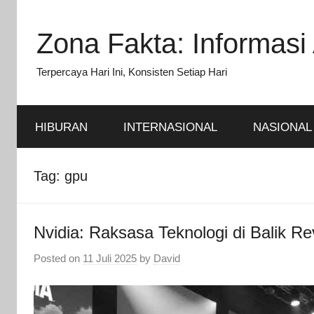
Skip
to
Zona Fakta: Informasi 
content
Terpercaya Hari Ini, Konsisten Setiap Hari
HIBURAN
INTERNASIONAL
NASIONAL
Tag:
gpu
Nvidia: Raksasa Teknologi di Balik R
Posted on
11 Juli 2025
by
David