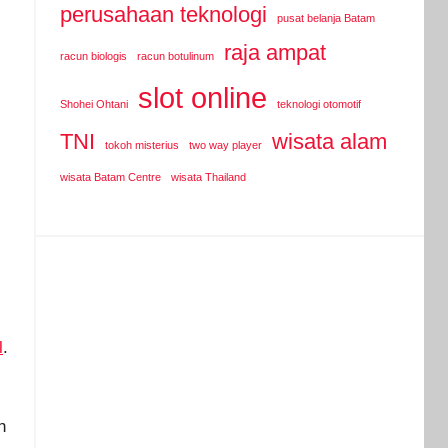
perusahaan teknologi
pusat belanja Batam
raja ampat
racun biologis
racun botulinum
slot online
Shohei Ohtani
teknologi otomotif
TNI
wisata alam
tokoh misterius
two way player
wisata Batam Centre
wisata Thailand
l
.
h