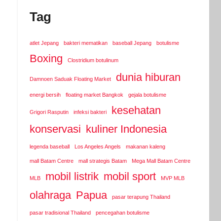
Tag
atlet Jepang
bakteri mematikan
baseball Jepang
botulisme
Boxing
Clostridium botulinum
dunia hiburan
Damnoen Saduak Floating Market
energi bersih
floating market Bangkok
gejala botulisme
kesehatan
Grigori Rasputin
infeksi bakteri
konservasi
kuliner Indonesia
legenda baseball
Los Angeles Angels
makanan kaleng
mall Batam Centre
mall strategis Batam
Mega Mall Batam Centre
mobil listrik
mobil sport
MLB
MVP MLB
olahraga
Papua
pasar terapung Thailand
pasar tradisional Thailand
pencegahan botulisme