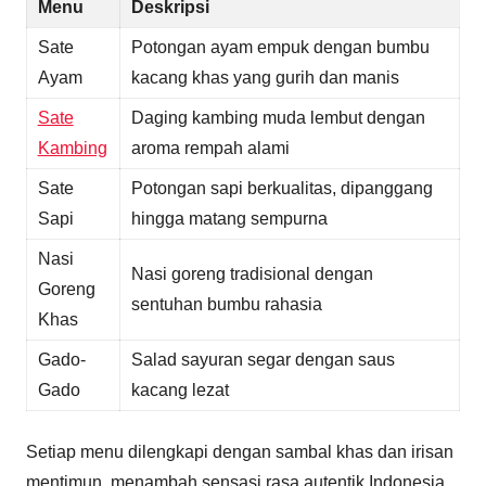
Menu
Deskripsi
Sate
Potongan ayam empuk dengan bumbu
Ayam
kacang khas yang gurih dan manis
Sate
Daging kambing muda lembut dengan
Kambing
aroma rempah alami
Sate
Potongan sapi berkualitas, dipanggang
Sapi
hingga matang sempurna
Nasi
Nasi goreng tradisional dengan
Goreng
sentuhan bumbu rahasia
Khas
Gado-
Salad sayuran segar dengan saus
Gado
kacang lezat
Setiap menu dilengkapi dengan sambal khas dan irisan
mentimun, menambah sensasi rasa autentik Indonesia.