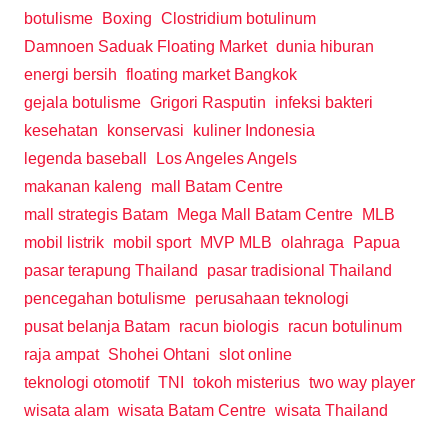
botulisme
Boxing
Clostridium botulinum
Damnoen Saduak Floating Market
dunia hiburan
energi bersih
floating market Bangkok
gejala botulisme
Grigori Rasputin
infeksi bakteri
kesehatan
konservasi
kuliner Indonesia
legenda baseball
Los Angeles Angels
makanan kaleng
mall Batam Centre
mall strategis Batam
Mega Mall Batam Centre
MLB
mobil listrik
mobil sport
MVP MLB
olahraga
Papua
pasar terapung Thailand
pasar tradisional Thailand
pencegahan botulisme
perusahaan teknologi
pusat belanja Batam
racun biologis
racun botulinum
raja ampat
Shohei Ohtani
slot online
teknologi otomotif
TNI
tokoh misterius
two way player
wisata alam
wisata Batam Centre
wisata Thailand