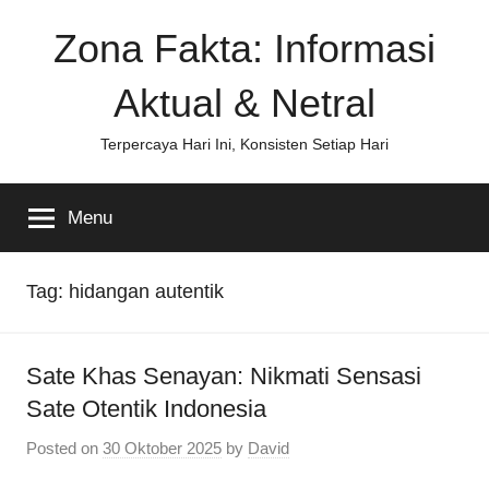
Skip
Zona Fakta: Informasi
to
content
Aktual & Netral
Terpercaya Hari Ini, Konsisten Setiap Hari
Menu
Tag:
hidangan autentik
Sate Khas Senayan: Nikmati Sensasi
Sate Otentik Indonesia
Posted on
30 Oktober 2025
by
David