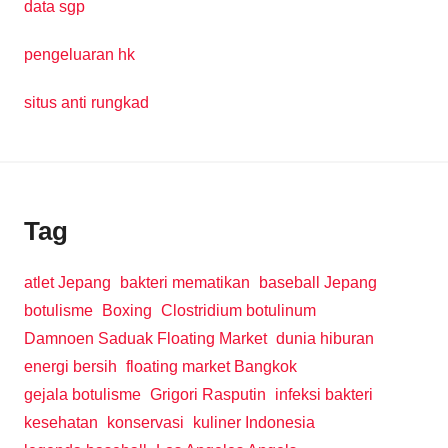
data sgp
pengeluaran hk
situs anti rungkad
Tag
atlet Jepang
bakteri mematikan
baseball Jepang
botulisme
Boxing
Clostridium botulinum
Damnoen Saduak Floating Market
dunia hiburan
energi bersih
floating market Bangkok
gejala botulisme
Grigori Rasputin
infeksi bakteri
kesehatan
konservasi
kuliner Indonesia