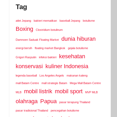
Tag
atlet Jepang
bakteri mematikan
baseball Jepang
botulisme
Boxing
Clostridium botulinum
dunia hiburan
Damnoen Saduak Floating Market
energi bersih
floating market Bangkok
gejala botulisme
kesehatan
Grigori Rasputin
infeksi bakteri
konservasi
kuliner Indonesia
legenda baseball
Los Angeles Angels
makanan kaleng
mall Batam Centre
mall strategis Batam
Mega Mall Batam Centre
mobil listrik
mobil sport
MLB
MVP MLB
olahraga
Papua
pasar terapung Thailand
pasar tradisional Thailand
pencegahan botulisme