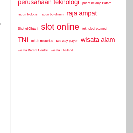
perusahaan teknologi
pusat belanja Batam
raja ampat
racun biologis
racun botulinum
n
slot online
Shohei Ohtani
teknologi otomotif
TNI
wisata alam
tokoh misterius
two way player
wisata Batam Centre
wisata Thailand