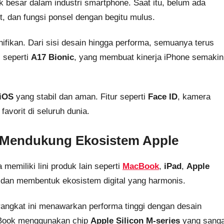
ik besar dalam industri smartphone. Saat itu, belum ada
, dan fungsi ponsel dengan begitu mulus.
fikan. Dari sisi desain hingga performa, semuanya terus
, seperti
A17 Bionic
, yang membuat kinerja iPhone semakin
iOS
yang stabil dan aman. Fitur seperti
Face ID
, kamera
favorit di seluruh dunia.
 Mendukung Ekosistem Apple
emiliki lini produk lain seperti
MacBook
,
iPad
,
Apple
g dan membentuk ekosistem digital yang harmonis.
rangkat ini menawarkan performa tinggi dengan desain
acBook menggunakan chip
Apple Silicon M-series
yang sanga