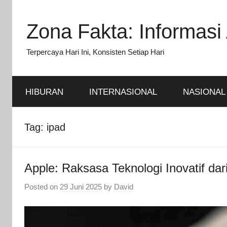
Skip
to
Zona Fakta: Informasi 
content
Terpercaya Hari Ini, Konsisten Setiap Hari
HIBURAN
INTERNASIONAL
NASIONAL
Tag:
ipad
Apple: Raksasa Teknologi Inovatif dari
Posted on
29 Juni 2025
by
David