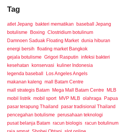
Tag
atlet Jepang
bakteri mematikan
baseball Jepang
botulisme
Boxing
Clostridium botulinum
Damnoen Saduak Floating Market
dunia hiburan
energi bersih
floating market Bangkok
gejala botulisme
Grigori Rasputin
infeksi bakteri
kesehatan
konservasi
kuliner Indonesia
legenda baseball
Los Angeles Angels
makanan kaleng
mall Batam Centre
mall strategis Batam
Mega Mall Batam Centre
MLB
mobil listrik
mobil sport
MVP MLB
olahraga
Papua
pasar terapung Thailand
pasar tradisional Thailand
pencegahan botulisme
perusahaan teknologi
pusat belanja Batam
racun biologis
racun botulinum
raja ampat
Shohei Ohtani
slot online