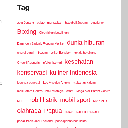
Tag
m
atlet Jepang
bakteri mematikan
baseball Jepang
botulisme
Boxing
Clostridium botulinum
dunia hiburan
Damnoen Saduak Floating Market
energi bersih
floating market Bangkok
gejala botulisme
kesehatan
Grigori Rasputin
infeksi bakteri
konservasi
kuliner Indonesia
t
legenda baseball
Los Angeles Angels
makanan kaleng
mall Batam Centre
mall strategis Batam
Mega Mall Batam Centre
mobil listrik
mobil sport
MLB
MVP MLB
olahraga
Papua
pasar terapung Thailand
pasar tradisional Thailand
pencegahan botulisme