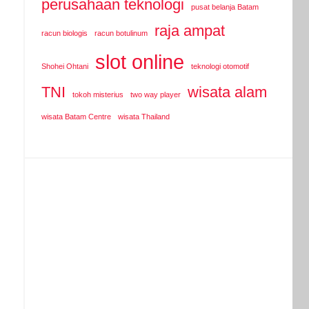
perusahaan teknologi
pusat belanja Batam
raja ampat
racun biologis
racun botulinum
slot online
Shohei Ohtani
teknologi otomotif
TNI
wisata alam
tokoh misterius
two way player
wisata Batam Centre
wisata Thailand