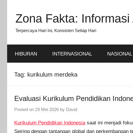
Skip
to
Zona Fakta: Informasi 
content
Terpercaya Hari Ini, Konsisten Setiap Hari
HIBURAN
INTERNASIONAL
NASIONAL
Tag:
kurikulum merdeka
Evaluasi Kurikulum Pendidikan Indone
Posted on
29 Mei 2026
by
David
Kurikulum Pendidikan Indonesia
saat ini menjadi fok
Seiring dengan tantangan global dan perkembangan t