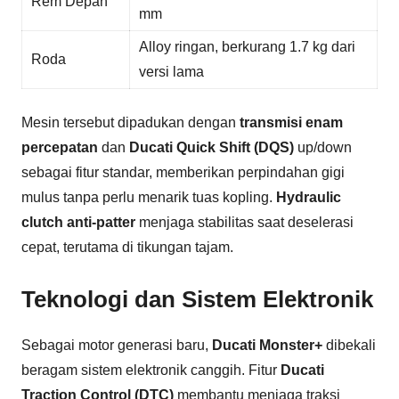
Rem Depan
mm
Alloy ringan, berkurang 1.7 kg dari
Roda
versi lama
Mesin tersebut dipadukan dengan
transmisi enam
percepatan
dan
Ducati Quick Shift (DQS)
up/down
sebagai fitur standar, memberikan perpindahan gigi
mulus tanpa perlu menarik tuas kopling.
Hydraulic
clutch anti-patter
menjaga stabilitas saat deselerasi
cepat, terutama di tikungan tajam.
Teknologi dan Sistem Elektronik
Sebagai motor generasi baru,
Ducati Monster+
dibekali
beragam sistem elektronik canggih. Fitur
Ducati
Traction Control (DTC)
membantu menjaga traksi