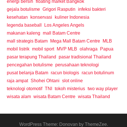
energi bersih
floating market Bangkok
gejala botulisme
Grigori Rasputin
infeksi bakteri
kesehatan
konservasi
kuliner Indonesia
legenda baseball
Los Angeles Angels
makanan kaleng
mall Batam Centre
mall strategis Batam
Mega Mall Batam Centre
MLB
mobil listrik
mobil sport
MVP MLB
olahraga
Papua
pasar terapung Thailand
pasar tradisional Thailand
pencegahan botulisme
perusahaan teknologi
pusat belanja Batam
racun biologis
racun botulinum
raja ampat
Shohei Ohtani
slot online
teknologi otomotif
TNI
tokoh misterius
two way player
wisata alam
wisata Batam Centre
wisata Thailand
WordPress Theme: Donovan by ThemeZee.