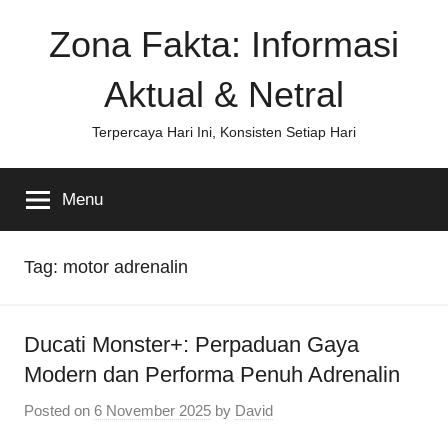
Skip
Zona Fakta: Informasi
to
content
Aktual & Netral
Terpercaya Hari Ini, Konsisten Setiap Hari
Menu
Tag:
motor adrenalin
Ducati Monster+: Perpaduan Gaya
Modern dan Performa Penuh Adrenalin
Posted on
6 November 2025
by
David