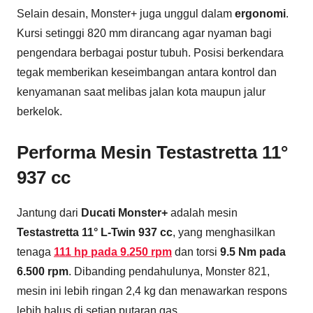
Selain desain, Monster+ juga unggul dalam
ergonomi
.
Kursi setinggi 820 mm dirancang agar nyaman bagi
pengendara berbagai postur tubuh. Posisi berkendara
tegak memberikan keseimbangan antara kontrol dan
kenyamanan saat melibas jalan kota maupun jalur
berkelok.
Performa Mesin Testastretta 11°
937 cc
Jantung dari
Ducati Monster+
adalah mesin
Testastretta 11° L-Twin 937 cc
, yang menghasilkan
tenaga
111 hp pada 9.250 rpm
dan torsi
9.5 Nm pada
6.500 rpm
. Dibanding pendahulunya, Monster 821,
mesin ini lebih ringan 2,4 kg dan menawarkan respons
lebih halus di setiap putaran gas.