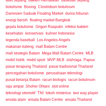
atlet Jepang
bakteri mematikan
baseball Jepang
botulisme
Boxing
Clostridium botulinum
Damnoen Saduak Floating Market
dunia hiburan
energi bersih
floating market Bangkok
gejala botulisme
Grigori Rasputin
infeksi bakteri
kesehatan
konservasi
kuliner Indonesia
legenda baseball
Los Angeles Angels
makanan kaleng
mall Batam Centre
mall strategis Batam
Mega Mall Batam Centre
MLB
mobil listrik
mobil sport
MVP MLB
olahraga
Papua
pasar terapung Thailand
pasar tradisional Thailand
pencegahan botulisme
perusahaan teknologi
pusat belanja Batam
racun biologis
racun botulinum
raja ampat
Shohei Ohtani
slot online
teknologi otomotif
TNI
tokoh misterius
two way player
wisata alam
wisata Batam Centre
wisata Thailand