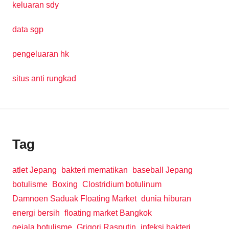
keluaran sdy
data sgp
pengeluaran hk
situs anti rungkad
Tag
atlet Jepang
bakteri mematikan
baseball Jepang
botulisme
Boxing
Clostridium botulinum
Damnoen Saduak Floating Market
dunia hiburan
energi bersih
floating market Bangkok
gejala botulisme
Grigori Rasputin
infeksi bakteri