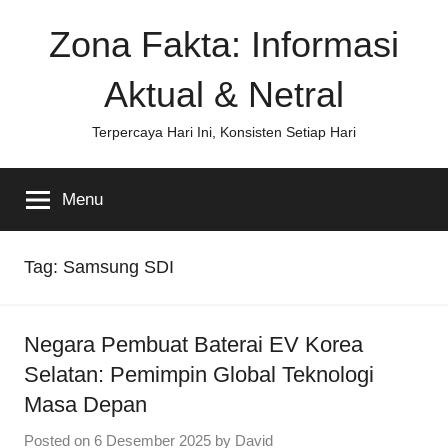
Skip
Zona Fakta: Informasi
to
content
Aktual & Netral
Terpercaya Hari Ini, Konsisten Setiap Hari
Menu
Tag:
Samsung SDI
Negara Pembuat Baterai EV Korea
Selatan: Pemimpin Global Teknologi
Masa Depan
Posted on
6 Desember 2025
by
David