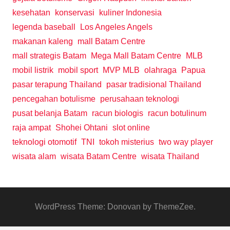
kesehatan
konservasi
kuliner Indonesia
legenda baseball
Los Angeles Angels
makanan kaleng
mall Batam Centre
mall strategis Batam
Mega Mall Batam Centre
MLB
mobil listrik
mobil sport
MVP MLB
olahraga
Papua
pasar terapung Thailand
pasar tradisional Thailand
pencegahan botulisme
perusahaan teknologi
pusat belanja Batam
racun biologis
racun botulinum
raja ampat
Shohei Ohtani
slot online
teknologi otomotif
TNI
tokoh misterius
two way player
wisata alam
wisata Batam Centre
wisata Thailand
WordPress Theme: Donovan by ThemeZee.