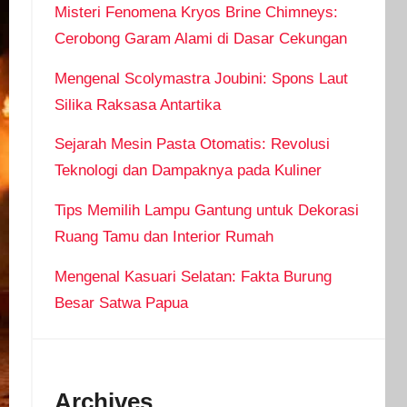
Misteri Fenomena Kryos Brine Chimneys:
Cerobong Garam Alami di Dasar Cekungan
Mengenal Scolymastra Joubini: Spons Laut
Silika Raksasa Antartika
Sejarah Mesin Pasta Otomatis: Revolusi
Teknologi dan Dampaknya pada Kuliner
Tips Memilih Lampu Gantung untuk Dekorasi
Ruang Tamu dan Interior Rumah
Mengenal Kasuari Selatan: Fakta Burung
Besar Satwa Papua
Archives