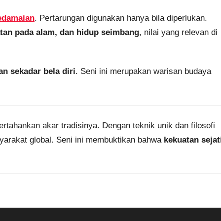
edamaian
. Pertarungan digunakan hanya bila diperlukan.
tan pada alam, dan hidup seimbang
, nilai yang relevan di
an sekadar bela diri
. Seni ini merupakan warisan budaya
tahankan akar tradisinya. Dengan teknik unik dan filosofi
asyarakat global. Seni ini membuktikan bahwa
kekuatan sejat