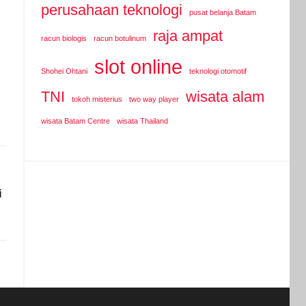
perusahaan teknologi
pusat belanja Batam
raja ampat
racun biologis
racun botulinum
slot online
Shohei Ohtani
teknologi otomotif
TNI
wisata alam
tokoh misterius
two way player
wisata Batam Centre
wisata Thailand
i