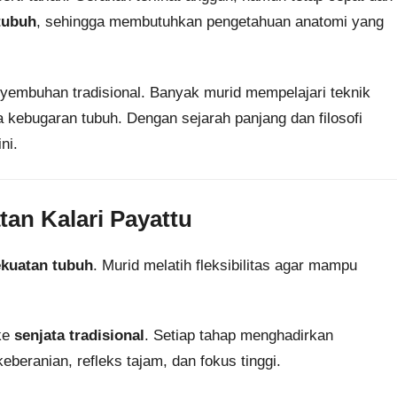
 tubuh
, sehingga membutuhkan pengetahuan anatomi yang
yembuhan tradisional. Banyak murid mempelajari teknik
ebugaran tubuh. Dengan sejarah panjang dan filosofi
ni.
tan Kalari Payattu
ekuatan tubuh
. Murid melatih fleksibilitas agar mampu
 ke
senjata tradisional
. Setiap tahap menghadirkan
eranian, refleks tajam, dan fokus tinggi.