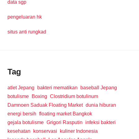
data sgp
pengeluaran hk
situs anti rungkad
Tag
atlet Jepang
bakteri mematikan
baseball Jepang
botulisme
Boxing
Clostridium botulinum
Damnoen Saduak Floating Market
dunia hiburan
energi bersih
floating market Bangkok
gejala botulisme
Grigori Rasputin
infeksi bakteri
kesehatan
konservasi
kuliner Indonesia