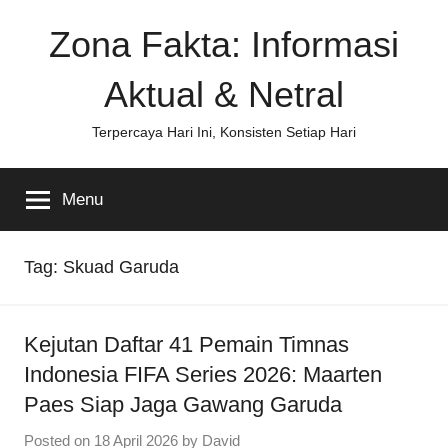
Skip
Zona Fakta: Informasi
to
content
Aktual & Netral
Terpercaya Hari Ini, Konsisten Setiap Hari
Menu
Tag:
Skuad Garuda
Kejutan Daftar 41 Pemain Timnas
Indonesia FIFA Series 2026: Maarten
Paes Siap Jaga Gawang Garuda
Posted on
18 April 2026
by
David