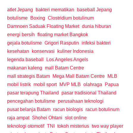
atlet Jepang
bakteri mematikan
baseball Jepang
botulisme
Boxing
Clostridium botulinum
Damnoen Saduak Floating Market
dunia hiburan
energi bersih
floating market Bangkok
gejala botulisme
Grigori Rasputin
infeksi bakteri
kesehatan
konservasi
kuliner Indonesia
legenda baseball
Los Angeles Angels
makanan kaleng
mall Batam Centre
mall strategis Batam
Mega Mall Batam Centre
MLB
mobil listrik
mobil sport
MVP MLB
olahraga
Papua
pasar terapung Thailand
pasar tradisional Thailand
pencegahan botulisme
perusahaan teknologi
pusat belanja Batam
racun biologis
racun botulinum
raja ampat
Shohei Ohtani
slot online
teknologi otomotif
TNI
tokoh misterius
two way player