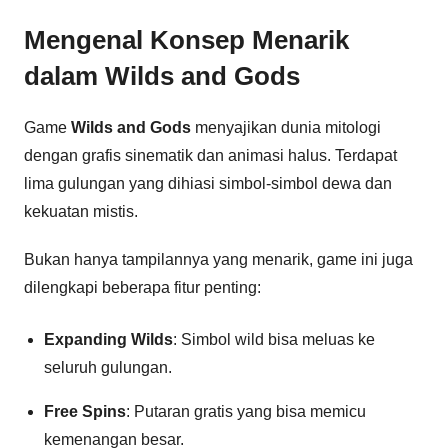
Mengenal Konsep Menarik
dalam
Wilds and Gods
Game
Wilds and Gods
menyajikan dunia mitologi
dengan grafis sinematik dan animasi halus. Terdapat
lima gulungan yang dihiasi simbol-simbol dewa dan
kekuatan mistis.
Bukan hanya tampilannya yang menarik, game ini juga
dilengkapi beberapa fitur penting:
Expanding Wilds
: Simbol wild bisa meluas ke
seluruh gulungan.
Free Spins
: Putaran gratis yang bisa memicu
kemenangan besar.