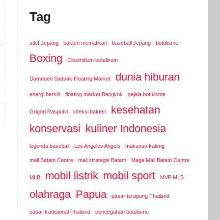
Tag
atlet Jepang
bakteri mematikan
baseball Jepang
botulisme
Boxing
Clostridium botulinum
dunia hiburan
Damnoen Saduak Floating Market
energi bersih
floating market Bangkok
gejala botulisme
kesehatan
Grigori Rasputin
infeksi bakteri
konservasi
kuliner Indonesia
legenda baseball
Los Angeles Angels
makanan kaleng
mall Batam Centre
mall strategis Batam
Mega Mall Batam Centre
mobil listrik
mobil sport
MLB
MVP MLB
olahraga
Papua
pasar terapung Thailand
pasar tradisional Thailand
pencegahan botulisme