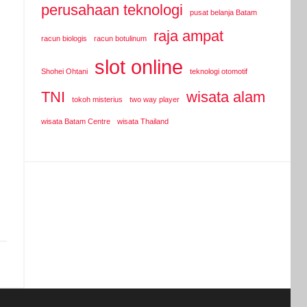
perusahaan teknologi
pusat belanja Batam
raja ampat
racun biologis
racun botulinum
slot online
Shohei Ohtani
teknologi otomotif
TNI
wisata alam
tokoh misterius
two way player
wisata Batam Centre
wisata Thailand