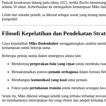
Puncak kesuksesan datang pada tahun 2021, ketika Bucks memenan
selama 50 tahun. Keberhasilan itu menegaskan kemampuan Mike dalam
Lebih dari sekadar pelatih, ia dikenal sebagai sosok yang tenang n
kompetitif.
Filosofi Kepelatihan dan Pendekatan Strat
Gaya kepelatihan
Mike Budenholzer
menggabungkan analisis mendal
kemampuan untuk bekerja sama.
Beberapa prinsip utama dalam strateginya antara lain:
Mendorong
pergerakan bola yang cepat
untuk membuka rua
Memaksimalkan potensi
pemain serbaguna
dalam formasi flek
Membangun
komunikasi yang kuat
antar pemain.
Fokus pada
pertahanan transisi
untuk menekan serangan law
Selain itu, Mike dikenal sebagai pelatih yang terbuka terhadap inova
ini membantunya menciptakan tim yang efisien dan adaptif terhadap 