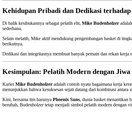
Kehidupan Pribadi dan Dedikasi terhadap
Di balik kesibukannya sebagai pelatih elit,
Mike Budenholzer
adalah
sederhana.
Selain melatih, Mike aktif mendukung pengembangan basket di tingkat
berikutnya.
Dedikasi dan integritasnya membuat banyak pemain dan rekan kerja 
Kesimpulan: Pelatih Modern dengan Jiwa 
Karier
Mike Budenholzer
adalah contoh nyata bagaimana kerja kera
menunjukkan bahwa kesuksesan sejati datang dari kombinasi antara stra
Kini, bersama tim barunya
Phoenix Suns
, dunia basket menantikan 
berubah, Budenholzer tetap menjadi simbol pelatih modern dengan vi