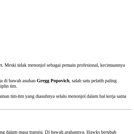
et. Meski tidak menonjol sebagai pemain profesional, kecintaannya
rja di bawah asuhan
Gregg Popovich
, salah satu pelatih paling
plin tim.
ainan tim-tim yang diasuhnya selalu menonjol dalam hal kerja sama
edang dalam masa transisi. Di bawah arahannya, Hawks berubah