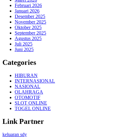
Februari 2026
Januari 2026
Desember 2025
November 2025
Oktober 2025
September 2025
Agustus 2025
Juli 2025
Juni 2025
Categories
HIBURAN
INTERNASIONAL
NASIONAL
OLAHRAGA
OTOMOTIF
SLOT ONLINE
TOGEL ONLINE
Link Partner
keluaran sdy