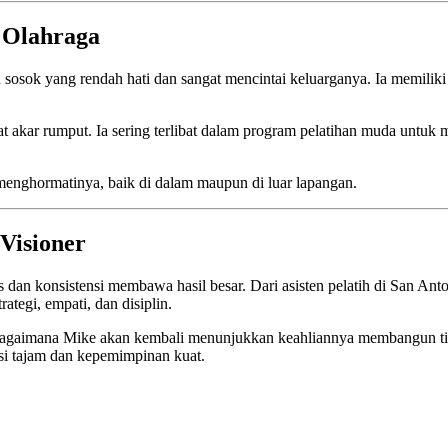
 Olahraga
 sosok yang rendah hati dan sangat mencintai keluarganya. Ia memiliki
 akar rumput. Ia sering terlibat dalam program pelatihan muda untuk m
menghormatinya, baik di dalam maupun di luar lapangan.
Visioner
s dan konsistensi membawa hasil besar. Dari asisten pelatih di San A
tegi, empati, dan disiplin.
bagaimana Mike akan kembali menunjukkan keahliannya membangun tim 
si tajam dan kepemimpinan kuat.