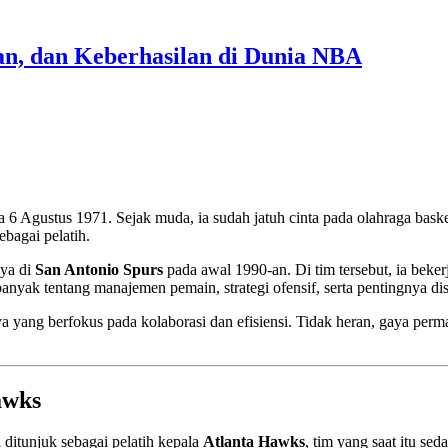
an, dan Keberhasilan di Dunia NBA
a 6 Agustus 1971. Sejak muda, ia sudah jatuh cinta pada olahraga bask
ebagai pelatih.
nya di
San Antonio Spurs
pada awal 1990-an. Di tim tersebut, ia beke
yak tentang manajemen pemain, strategi ofensif, serta pentingnya disi
 yang berfokus pada kolaborasi dan efisiensi. Tidak heran, gaya perm
awks
a ditunjuk sebagai pelatih kepala
Atlanta Hawks
, tim yang saat itu s