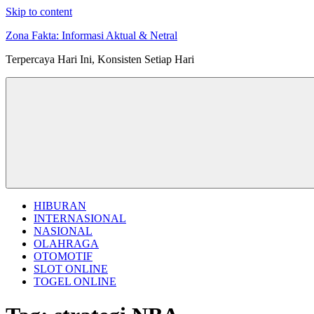
Skip to content
Zona Fakta: Informasi Aktual & Netral
Terpercaya Hari Ini, Konsisten Setiap Hari
HIBURAN
INTERNASIONAL
NASIONAL
OLAHRAGA
OTOMOTIF
SLOT ONLINE
TOGEL ONLINE