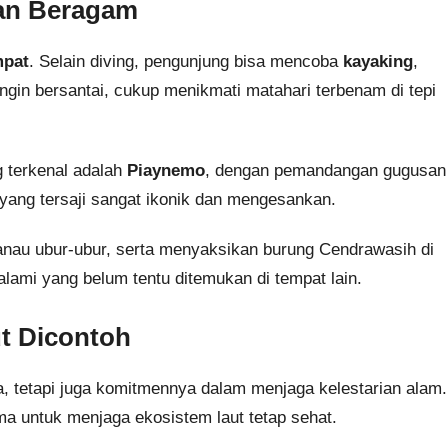
dan Beragam
mpat
. Selain diving, pengunjung bisa mencoba
kayaking
,
 ingin bersantai, cukup menikmati matahari terbenam di tepi
g terkenal adalah
Piaynemo
, dengan pemandangan gugusan
a yang tersaji sangat ikonik dan mengesankan.
anau ubur-ubur, serta menyaksikan burung Cendrawasih di
alami yang belum tentu ditemukan di tempat lain.
t Dicontoh
, tetapi juga komitmennya dalam menjaga kelestarian alam.
ma untuk menjaga ekosistem laut tetap sehat.