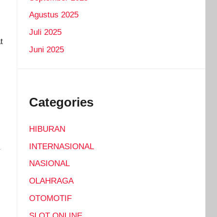
Agustus 2025
Juli 2025
t
Juni 2025
Categories
HIBURAN
INTERNASIONAL
NASIONAL
OLAHRAGA
OTOMOTIF
SLOT ONLINE