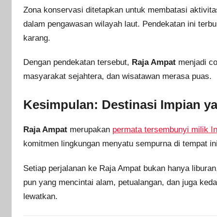
Zona konservasi ditetapkan untuk membatasi aktivitas
dalam pengawasan wilayah laut. Pendekatan ini terbu
karang.
Dengan pendekatan tersebut,
Raja Ampat
menjadi con
masyarakat sejahtera, dan wisatawan merasa puas.
Kesimpulan: Destinasi Impian y
Raja Ampat
merupakan
permata tersembunyi milik I
komitmen lingkungan menyatu sempurna di tempat ini
Setiap perjalanan ke Raja Ampat bukan hanya libura
pun yang mencintai alam, petualangan, dan juga ked
lewatkan.