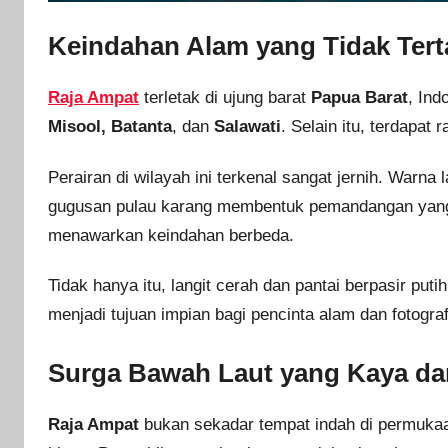
Keindahan Alam yang Tidak Tert
Raja Ampat
terletak di ujung barat
Papua Barat
, Ind
Misool, Batanta
, dan
Salawati
. Selain itu, terdapa
Perairan di wilayah ini terkenal sangat jernih. Warna
gugusan pulau karang membentuk pemandangan yang
menawarkan keindahan berbeda.
Tidak hanya itu, langit cerah dan pantai berpasir put
menjadi tujuan impian bagi pencinta alam dan fotograf
Surga Bawah Laut yang Kaya da
Raja Ampat
bukan sekadar tempat indah di permukaa