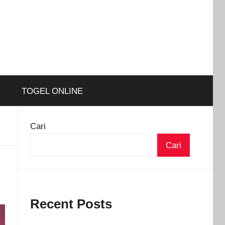
TOGEL ONLINE
Cari
Cari
Recent Posts