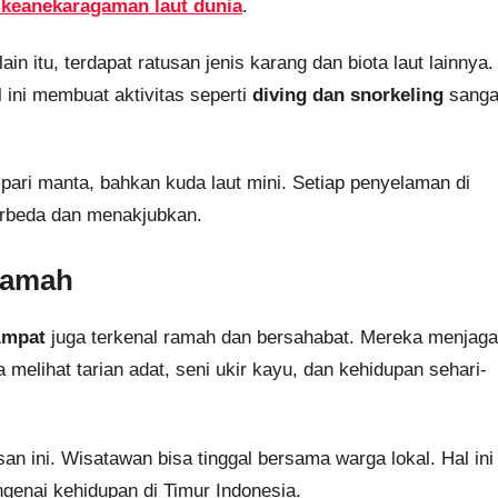
t
keanekaragaman laut dunia
.
lain itu, terdapat ratusan jenis karang dan biota laut lainnya.
 ini membuat aktivitas seperti
diving dan snorkeling
sanga
 pari manta, bahkan kuda laut mini. Setiap penyelaman di
rbeda dan menakjubkan.
Ramah
Ampat
juga terkenal ramah dan bersahabat. Mereka menjaga
 melihat tarian adat, seni ukir kayu, dan kehidupan sehari-
n ini. Wisatawan bisa tinggal bersama warga lokal. Hal ini
nai kehidupan di Timur Indonesia.