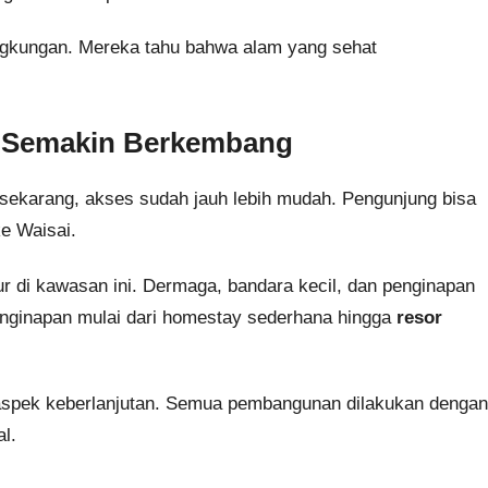
lingkungan. Mereka tahu bahwa alam yang sehat
ng Semakin Berkembang
ekarang, akses sudah jauh lebih mudah. Pengunjung bisa
ke Waisai.
r di kawasan ini. Dermaga, bandara kecil, dan penginapan
 penginapan mulai dari homestay sederhana hingga
resor
aspek keberlanjutan. Semua pembangunan dilakukan dengan
l.