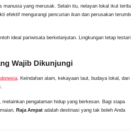
 manusia yang merusak. Selain itu, nelayan lokal ikut terib
kti efektif mengurangi pencurian ikan dan perusakan terumb
toh ideal pariwisata berkelanjutan. Lingkungan tetap lestari
ang Wajib Dikunjungi
ndonesia
. Keindahan alam, kekayaan laut, budaya lokal, dan
.
n, melainkan pengalaman hidup yang berkesan. Bagi siapa
amaian,
Raja Ampat
adalah destinasi yang tak boleh Anda