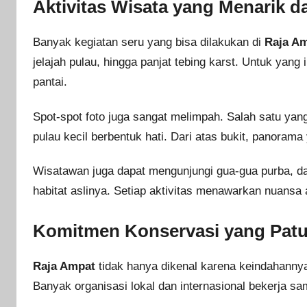
Aktivitas Wisata yang Menarik 
Banyak kegiatan seru yang bisa dilakukan di
Raja A
jelajah pulau, hingga panjat tebing karst. Untuk yang
pantai.
Spot-spot foto juga sangat melimpah. Salah satu yan
pulau kecil berbentuk hati. Dari atas bukit, panoram
Wisatawan juga dapat mengunjungi gua-gua purba, d
habitat aslinya. Setiap aktivitas menawarkan nuansa 
Komitmen Konservasi yang Patu
Raja Ampat
tidak hanya dikenal karena keindahannya
Banyak organisasi lokal dan internasional bekerja sa