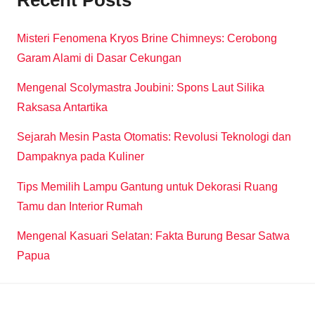
Misteri Fenomena Kryos Brine Chimneys: Cerobong
Garam Alami di Dasar Cekungan
Mengenal Scolymastra Joubini: Spons Laut Silika
Raksasa Antartika
Sejarah Mesin Pasta Otomatis: Revolusi Teknologi dan
Dampaknya pada Kuliner
Tips Memilih Lampu Gantung untuk Dekorasi Ruang
Tamu dan Interior Rumah
Mengenal Kasuari Selatan: Fakta Burung Besar Satwa
Papua