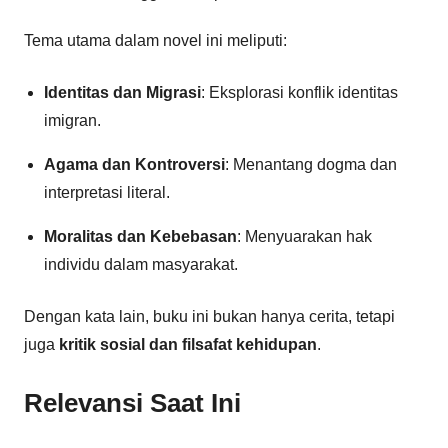
Tema utama dalam novel ini meliputi:
Identitas dan Migrasi
: Eksplorasi konflik identitas
imigran.
Agama dan Kontroversi
: Menantang dogma dan
interpretasi literal.
Moralitas dan Kebebasan
: Menyuarakan hak
individu dalam masyarakat.
Dengan kata lain, buku ini bukan hanya cerita, tetapi
juga
kritik sosial dan filsafat kehidupan
.
Relevansi Saat Ini