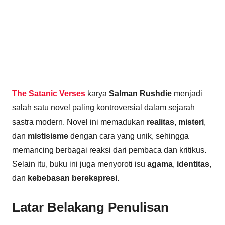
The Satanic Verses
karya
Salman Rushdie
menjadi
salah satu novel paling kontroversial dalam sejarah
sastra modern. Novel ini memadukan
realitas
,
misteri
,
dan
mistisisme
dengan cara yang unik, sehingga
memancing berbagai reaksi dari pembaca dan kritikus.
Selain itu, buku ini juga menyoroti isu
agama
,
identitas
,
dan
kebebasan berekspresi
.
Latar Belakang Penulisan