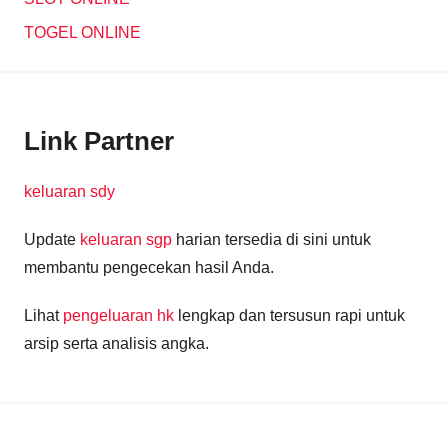
TOGEL ONLINE
Link Partner
keluaran sdy
Update
keluaran sgp
harian tersedia di sini untuk
membantu pengecekan hasil Anda.
Lihat
pengeluaran hk
lengkap dan tersusun rapi untuk
arsip serta analisis angka.