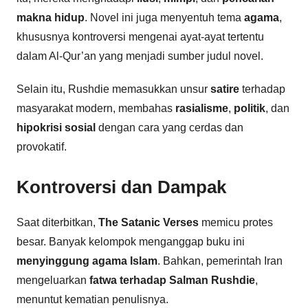
makna hidup
. Novel ini juga menyentuh tema
agama
,
khususnya kontroversi mengenai ayat-ayat tertentu
dalam Al-Qur’an yang menjadi sumber judul novel.
Selain itu, Rushdie memasukkan unsur
satire
terhadap
masyarakat modern, membahas
rasialisme
,
politik
, dan
hipokrisi sosial
dengan cara yang cerdas dan
provokatif.
Kontroversi dan Dampak
Saat diterbitkan,
The Satanic Verses
memicu protes
besar. Banyak kelompok menganggap buku ini
menyinggung agama Islam
. Bahkan, pemerintah Iran
mengeluarkan
fatwa terhadap Salman Rushdie
,
menuntut kematian penulisnya.