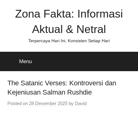
Skip
Zona Fakta: Informasi
to
content
Aktual & Netral
Terpercaya Hari Ini, Konsisten Setiap Hari
Menu
The Satanic Verses: Kontroversi dan
Kejeniusan Salman Rushdie
Posted on
28 Desember 2025
by
David