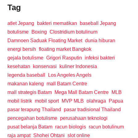
Tag
atlet Jepang
bakteri mematikan
baseball Jepang
botulisme
Boxing
Clostridium botulinum
Damnoen Saduak Floating Market
dunia hiburan
energi bersih
floating market Bangkok
gejala botulisme
Grigori Rasputin
infeksi bakteri
kesehatan
konservasi
kuliner Indonesia
legenda baseball
Los Angeles Angels
makanan kaleng
mall Batam Centre
mall strategis Batam
Mega Mall Batam Centre
MLB
mobil listrik
mobil sport
MVP MLB
olahraga
Papua
pasar terapung Thailand
pasar tradisional Thailand
pencegahan botulisme
perusahaan teknologi
pusat belanja Batam
racun biologis
racun botulinum
raja ampat
Shohei Ohtani
slot online