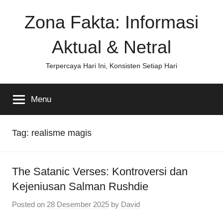
Skip
Zona Fakta: Informasi
to
content
Aktual & Netral
Terpercaya Hari Ini, Konsisten Setiap Hari
Menu
Tag:
realisme magis
The Satanic Verses: Kontroversi dan
Kejeniusan Salman Rushdie
Posted on
28 Desember 2025
by
David