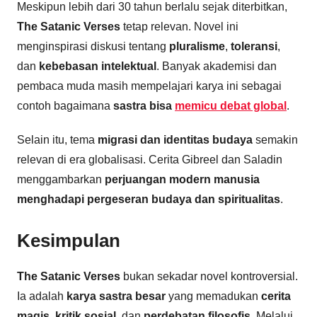
Meskipun lebih dari 30 tahun berlalu sejak diterbitkan,
The Satanic Verses
tetap relevan. Novel ini
menginspirasi diskusi tentang
pluralisme
,
toleransi
,
dan
kebebasan intelektual
. Banyak akademisi dan
pembaca muda masih mempelajari karya ini sebagai
contoh bagaimana
sastra bisa
memicu debat global
.
Selain itu, tema
migrasi dan identitas budaya
semakin
relevan di era globalisasi. Cerita Gibreel dan Saladin
menggambarkan
perjuangan modern manusia
menghadapi pergeseran budaya dan spiritualitas
.
Kesimpulan
The Satanic Verses
bukan sekadar novel kontroversial.
Ia adalah
karya sastra besar
yang memadukan
cerita
magis
,
kritik sosial
, dan
perdebatan filosofis
. Melalui