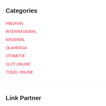
Categories
HIBURAN
INTERNASIONAL
NASIONAL
OLAHRAGA
OTOMOTIF
SLOT ONLINE
TOGEL ONLINE
Link Partner