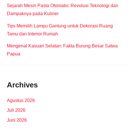
Sejarah Mesin Pasta Otomatis: Revolusi Teknologi dan
Dampaknya pada Kuliner
Tips Memilih Lampu Gantung untuk Dekorasi Ruang
Tamu dan Interior Rumah
Mengenal Kasuari Selatan: Fakta Burung Besar Satwa
Papua
Archives
Agustus 2026
Juli 2026
Juni 2026