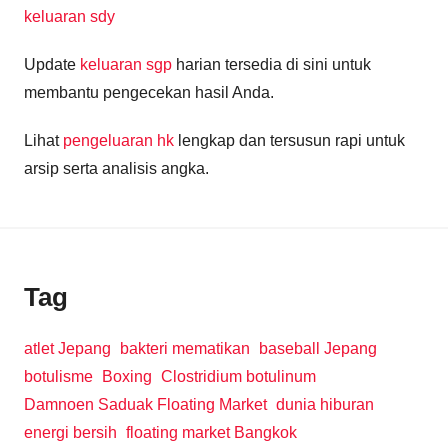
keluaran sdy
Update
keluaran sgp
harian tersedia di sini untuk
membantu pengecekan hasil Anda.
Lihat
pengeluaran hk
lengkap dan tersusun rapi untuk
arsip serta analisis angka.
Tag
atlet Jepang
bakteri mematikan
baseball Jepang
botulisme
Boxing
Clostridium botulinum
Damnoen Saduak Floating Market
dunia hiburan
energi bersih
floating market Bangkok