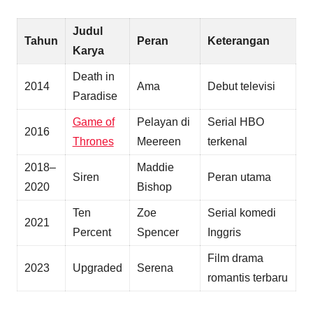
Judul
Tahun
Peran
Keterangan
Karya
Death in
2014
Ama
Debut televisi
Paradise
Game of
Pelayan di
Serial HBO
2016
Thrones
Meereen
terkenal
2018–
Maddie
Siren
Peran utama
2020
Bishop
Ten
Zoe
Serial komedi
2021
Percent
Spencer
Inggris
Film drama
2023
Upgraded
Serena
romantis terbaru