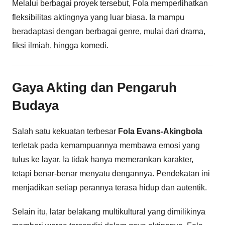
Melalui berbagai proyek tersebut, Fola memperlihatkan
fleksibilitas aktingnya yang luar biasa. Ia mampu
beradaptasi dengan berbagai genre, mulai dari drama,
fiksi ilmiah, hingga komedi.
Gaya Akting dan Pengaruh
Budaya
Salah satu kekuatan terbesar
Fola Evans-Akingbola
terletak pada kemampuannya membawa emosi yang
tulus ke layar. Ia tidak hanya memerankan karakter,
tetapi benar-benar menyatu dengannya. Pendekatan ini
menjadikan setiap perannya terasa hidup dan autentik.
Selain itu, latar belakang multikultural yang dimilikinya