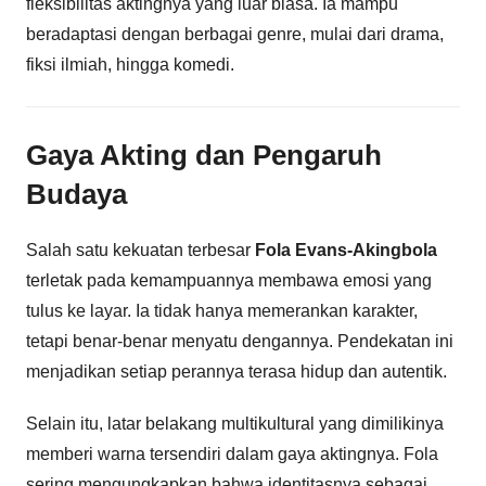
fleksibilitas aktingnya yang luar biasa. Ia mampu
beradaptasi dengan berbagai genre, mulai dari drama,
fiksi ilmiah, hingga komedi.
Gaya Akting dan Pengaruh
Budaya
Salah satu kekuatan terbesar
Fola Evans-Akingbola
terletak pada kemampuannya membawa emosi yang
tulus ke layar. Ia tidak hanya memerankan karakter,
tetapi benar-benar menyatu dengannya. Pendekatan ini
menjadikan setiap perannya terasa hidup dan autentik.
Selain itu, latar belakang multikultural yang dimilikinya
memberi warna tersendiri dalam gaya aktingnya. Fola
sering mengungkapkan bahwa identitasnya sebagai