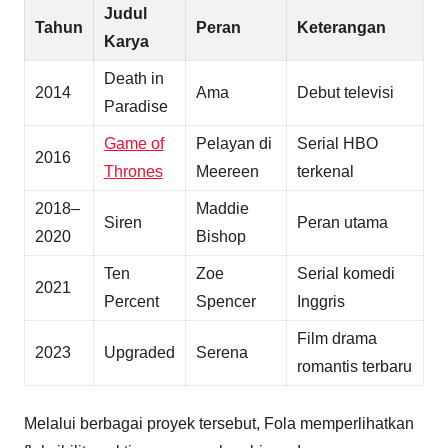
Judul
Tahun
Peran
Keterangan
Karya
Death in
2014
Ama
Debut televisi
Paradise
Game of
Pelayan di
Serial HBO
2016
Thrones
Meereen
terkenal
2018–
Maddie
Siren
Peran utama
2020
Bishop
Ten
Zoe
Serial komedi
2021
Percent
Spencer
Inggris
Film drama
2023
Upgraded
Serena
romantis terbaru
Melalui berbagai proyek tersebut, Fola memperlihatkan