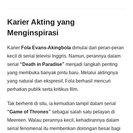
Karier Akting yang
Menginspirasi
Karier
Fola Evans-Akingbola
dimulai dari peran-peran
kecil di serial televisi Inggris. Namun, perannya dalam
serial
“Death in Paradise”
menjadi langkah penting
yang membuka banyak pintu baru. Melalui aktingnya
yang natural dan ekspresif, Fola berhasil mencuri
perhatian publik serta kritikus film.
Tak berhenti di situ, ia kemudian tampil dalam serial
“Game of Thrones”
sebagai salah satu pelayan di
Meereen. Walau perannya kecil, kehadirannya dalam
serial fenomenal itu memberikan dorongan besar bagi