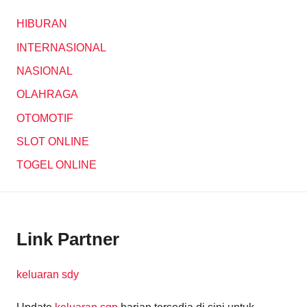
HIBURAN
INTERNASIONAL
NASIONAL
OLAHRAGA
OTOMOTIF
SLOT ONLINE
TOGEL ONLINE
Link Partner
keluaran sdy