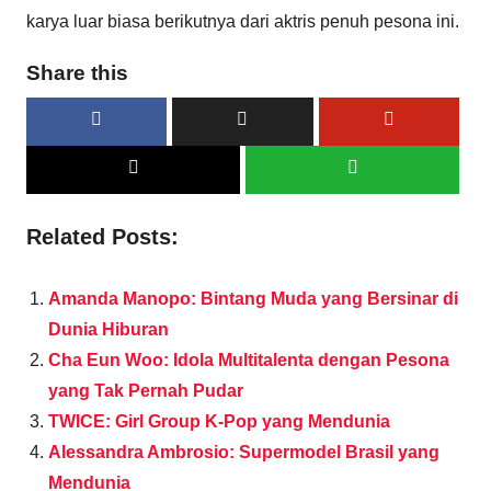
karya luar biasa berikutnya dari aktris penuh pesona ini.
Share this
Related Posts:
Amanda Manopo: Bintang Muda yang Bersinar di
Dunia Hiburan
Cha Eun Woo: Idola Multitalenta dengan Pesona
yang Tak Pernah Pudar
TWICE: Girl Group K-Pop yang Mendunia
Alessandra Ambrosio: Supermodel Brasil yang
Mendunia