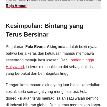
Raja Ampat
Kesimpulan: Bintang yang
Terus Bersinar
Perjalanan
Fola Evans-Akingbola
adalah bukti nyata
bahwa kerja keras dan ketulusan mampu membawa
seseorang menuju kesuksesan. Dari
London hingga
Hollywood
, ia terus membuktikan diri sebagai aktris
yang berbakat dan berintegritas tinggi.
Dengan kemampuan akting yang luar biasa, kepedulian
sosial, serta semangat yang menginspirasi, Fola
diprediksi akan terus menjadi salah satu wajah penting
di industri hiburan global. Dunia tentu menantikan karya-