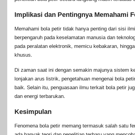
Implikasi dan Pentingnya Memahami F
Memahami bola petir tidak hanya penting dari sisi ilm
berpengaruh pada keselamatan manusia dan teknolog
pada peralatan elektronik, memicu kebakaran, hing
khusus.
Di zaman saat ini dengan semakin majunya sistem kel
lonjakan arus listrik, pengetahuan mengenai bola pe
baik. Selain itu, penguasaan ilmu terkait bola petir
dan energi terbarukan.
Kesimpulan
Fenomena bola petir memang termasuk salah satu fe
ada banyak teori dan penelitian terbaru yang menco