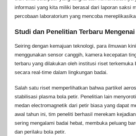
informasi yang kita miliki berasal dari laporan saksi
percobaan laboratorium yang mencoba mereplikasika
Studi dan Penelitian Terbaru Mengenai 
Seiring dengan kemajuan teknologi, para ilmuwan ki
menggunakan sensor canggih, kamera kecepatan tingg
terbaru yang dilakukan oleh institusi riset terkemu
secara real-time dalam lingkungan badai.
Salah satu riset memperlihatkan bahwa partikel aero
stabilisasi plasma bola petir. Penelitian lain menyo
medan electromagnetik dari petir biasa yang dapat me
awal tahun ini, tim peneliti berhasil merekam kejadian
sering mengalami badai hebat, membuka peluang baru
dan perilaku bola petir.