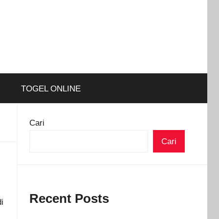
TOGEL ONLINE
Cari
Cari
Recent Posts
i