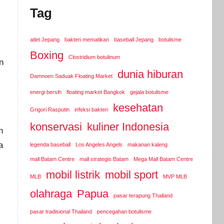
Tag
atlet Jepang
bakteri mematikan
baseball Jepang
botulisme
Boxing
Clostridium botulinum
n
dunia hiburan
Damnoen Saduak Floating Market
energi bersih
floating market Bangkok
gejala botulisme
kesehatan
Grigori Rasputin
infeksi bakteri
konservasi
kuliner Indonesia
h
a
legenda baseball
Los Angeles Angels
makanan kaleng
mall Batam Centre
mall strategis Batam
Mega Mall Batam Centre
mobil listrik
mobil sport
MLB
MVP MLB
olahraga
Papua
pasar terapung Thailand
pasar tradisional Thailand
pencegahan botulisme