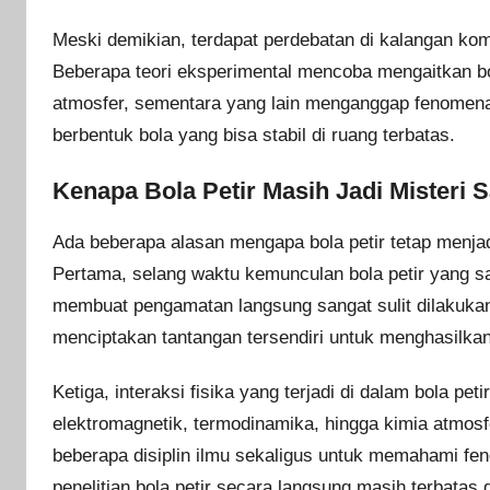
Meski demikian, terdapat perdebatan di kalangan kom
Beberapa teori eksperimental mencoba mengaitkan bol
atmosfer, sementara yang lain menganggap fenomena 
berbentuk bola yang bisa stabil di ruang terbatas.
Kenapa Bola Petir Masih Jadi Misteri 
Ada beberapa alasan mengapa bola petir tetap menjad
Pertama, selang waktu kemunculan bola petir yang sa
membuat pengamatan langsung sangat sulit dilakukan. K
menciptakan tantangan tersendiri untuk menghasilkan 
Ketiga, interaksi fisika yang terjadi di dalam bola pe
elektromagnetik, termodinamika, hingga kimia atmosf
beberapa disiplin ilmu sekaligus untuk memahami fen
penelitian bola petir secara langsung masih terbatas 