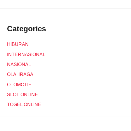
Categories
HIBURAN
INTERNASIONAL
NASIONAL
OLAHRAGA
OTOMOTIF
SLOT ONLINE
TOGEL ONLINE