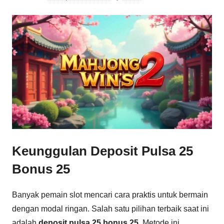
Keunggulan Deposit Pulsa 25
Bonus 25
Banyak pemain slot mencari cara praktis untuk bermain
dengan modal ringan. Salah satu pilihan terbaik saat ini
adalah
deposit pulsa 25 bonus 25
. Metode ini