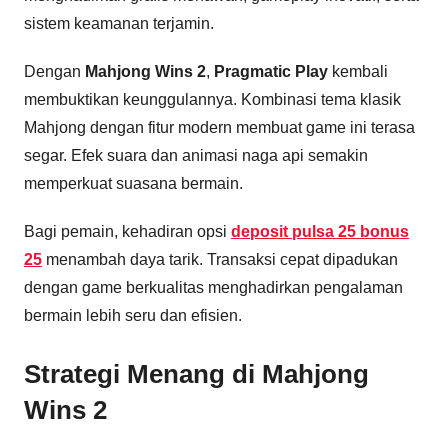
sistem keamanan terjamin.
Dengan
Mahjong Wins 2
,
Pragmatic Play
kembali
membuktikan keunggulannya. Kombinasi tema klasik
Mahjong dengan fitur modern membuat game ini terasa
segar. Efek suara dan animasi naga api semakin
memperkuat suasana bermain.
Bagi pemain, kehadiran opsi
deposit pulsa 25 bonus
25
menambah daya tarik. Transaksi cepat dipadukan
dengan game berkualitas menghadirkan pengalaman
bermain lebih seru dan efisien.
Strategi Menang di Mahjong
Wins 2