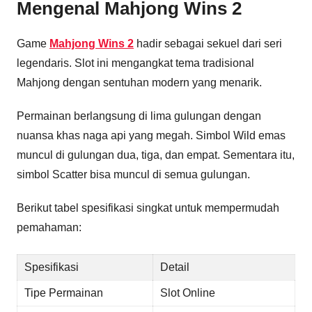
Mengenal Mahjong Wins 2
Game
Mahjong Wins 2
hadir sebagai sekuel dari seri
legendaris. Slot ini mengangkat tema tradisional
Mahjong dengan sentuhan modern yang menarik.
Permainan berlangsung di lima gulungan dengan
nuansa khas naga api yang megah. Simbol Wild emas
muncul di gulungan dua, tiga, dan empat. Sementara itu,
simbol Scatter bisa muncul di semua gulungan.
Berikut tabel spesifikasi singkat untuk mempermudah
pemahaman:
Spesifikasi
Detail
Tipe Permainan
Slot Online