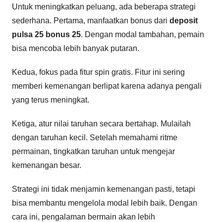
Untuk meningkatkan peluang, ada beberapa strategi
sederhana. Pertama, manfaatkan bonus dari
deposit
pulsa 25 bonus 25
. Dengan modal tambahan, pemain
bisa mencoba lebih banyak putaran.
Kedua, fokus pada fitur spin gratis. Fitur ini sering
memberi kemenangan berlipat karena adanya pengali
yang terus meningkat.
Ketiga, atur nilai taruhan secara bertahap. Mulailah
dengan taruhan kecil. Setelah memahami ritme
permainan, tingkatkan taruhan untuk mengejar
kemenangan besar.
Strategi ini tidak menjamin kemenangan pasti, tetapi
bisa membantu mengelola modal lebih baik. Dengan
cara ini, pengalaman bermain akan lebih