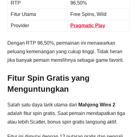
RTP
96,50%
Fitur Utama
Free Spins, Wild
Provider
Pragmatic Play
Dengan RTP 96,50%, permainan ini menawarkan
peluang kemenangan yang cukup tinggi. Tidak heran
jika banyak pemain memilihnya sebagai game favorit.
Fitur Spin Gratis yang
Menguntungkan
Salah satu daya tarik utama dari
Mahjong Wins 2
adalah fitur spin gratis. Saat pemain mendapatkan tiga
atau lebih Scatter, bonus spin gratis langsung aktif.
Fitur ini dimulai dengan 12 putaran gratis dan pengali