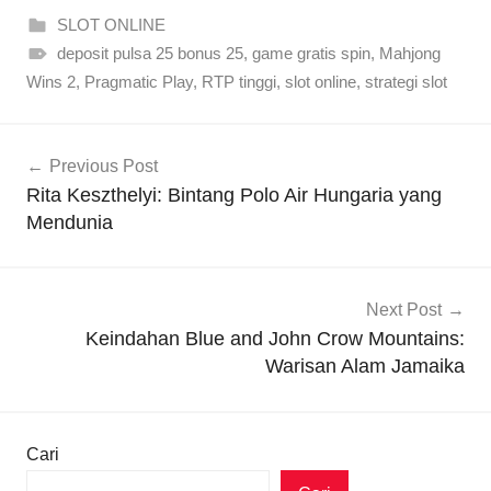
SLOT ONLINE
deposit pulsa 25 bonus 25
,
game gratis spin
,
Mahjong
Wins 2
,
Pragmatic Play
,
RTP tinggi
,
slot online
,
strategi slot
Navigasi
Previous Post
pos
Rita Keszthelyi: Bintang Polo Air Hungaria yang
Mendunia
Next Post
Keindahan Blue and John Crow Mountains:
Warisan Alam Jamaika
Cari