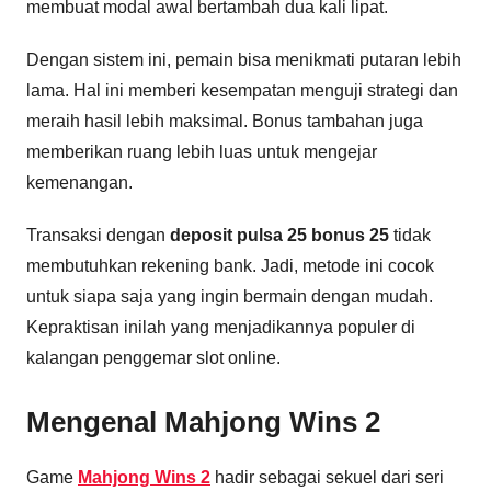
membuat modal awal bertambah dua kali lipat.
Dengan sistem ini, pemain bisa menikmati putaran lebih
lama. Hal ini memberi kesempatan menguji strategi dan
meraih hasil lebih maksimal. Bonus tambahan juga
memberikan ruang lebih luas untuk mengejar
kemenangan.
Transaksi dengan
deposit pulsa 25 bonus 25
tidak
membutuhkan rekening bank. Jadi, metode ini cocok
untuk siapa saja yang ingin bermain dengan mudah.
Kepraktisan inilah yang menjadikannya populer di
kalangan penggemar slot online.
Mengenal Mahjong Wins 2
Game
Mahjong Wins 2
hadir sebagai sekuel dari seri