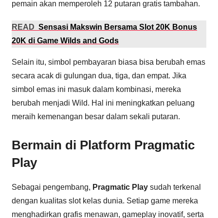
pemain akan memperoleh 12 putaran gratis tambahan.
READ
Sensasi Makswin Bersama Slot 20K Bonus
20K di Game Wilds and Gods
Selain itu, simbol pembayaran biasa bisa berubah emas
secara acak di gulungan dua, tiga, dan empat. Jika
simbol emas ini masuk dalam kombinasi, mereka
berubah menjadi Wild. Hal ini meningkatkan peluang
meraih kemenangan besar dalam sekali putaran.
Bermain di Platform Pragmatic
Play
Sebagai pengembang,
Pragmatic Play
sudah terkenal
dengan kualitas slot kelas dunia. Setiap game mereka
menghadirkan grafis menawan, gameplay inovatif, serta