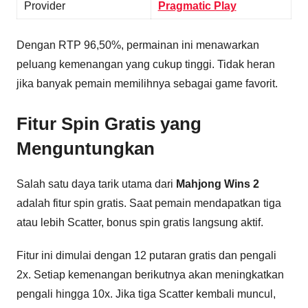
Provider
Pragmatic Play
Dengan RTP 96,50%, permainan ini menawarkan
peluang kemenangan yang cukup tinggi. Tidak heran
jika banyak pemain memilihnya sebagai game favorit.
Fitur Spin Gratis yang
Menguntungkan
Salah satu daya tarik utama dari
Mahjong Wins 2
adalah fitur spin gratis. Saat pemain mendapatkan tiga
atau lebih Scatter, bonus spin gratis langsung aktif.
Fitur ini dimulai dengan 12 putaran gratis dan pengali
2x. Setiap kemenangan berikutnya akan meningkatkan
pengali hingga 10x. Jika tiga Scatter kembali muncul,