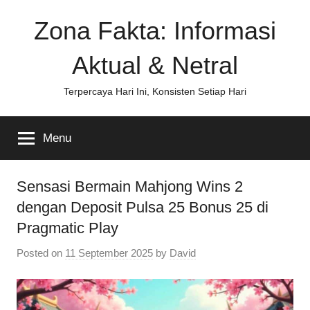
Skip
Zona Fakta: Informasi
to
content
Aktual & Netral
Terpercaya Hari Ini, Konsisten Setiap Hari
Menu
Sensasi Bermain Mahjong Wins 2
dengan Deposit Pulsa 25 Bonus 25 di
Pragmatic Play
Posted on
11 September 2025
by
David