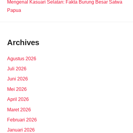
Mengenal Kasuari Selatan: Fakta Burung Besar Satwa
Papua
Archives
Agustus 2026
Juli 2026
Juni 2026
Mei 2026
April 2026
Maret 2026
Februari 2026
Januari 2026