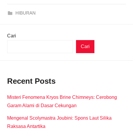
HIBURAN
Cari
Cari
Recent Posts
Misteri Fenomena Kryos Brine Chimneys: Cerobong
Garam Alami di Dasar Cekungan
Mengenal Scolymastra Joubini: Spons Laut Silika
Raksasa Antartika