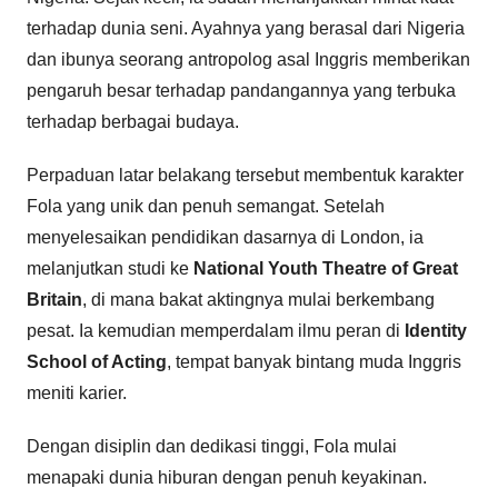
terhadap dunia seni. Ayahnya yang berasal dari Nigeria
dan ibunya seorang antropolog asal Inggris memberikan
pengaruh besar terhadap pandangannya yang terbuka
terhadap berbagai budaya.
Perpaduan latar belakang tersebut membentuk karakter
Fola yang unik dan penuh semangat. Setelah
menyelesaikan pendidikan dasarnya di London, ia
melanjutkan studi ke
National Youth Theatre of Great
Britain
, di mana bakat aktingnya mulai berkembang
pesat. Ia kemudian memperdalam ilmu peran di
Identity
School of Acting
, tempat banyak bintang muda Inggris
meniti karier.
Dengan disiplin dan dedikasi tinggi, Fola mulai
menapaki dunia hiburan dengan penuh keyakinan.