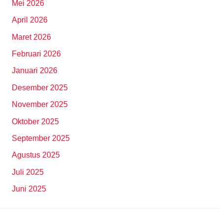
Mei 2026
April 2026
Maret 2026
Februari 2026
Januari 2026
Desember 2025
November 2025
Oktober 2025
September 2025
Agustus 2025
Juli 2025
Juni 2025