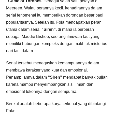
“Game of Thrones”
sebagai salah satu pelayan di
Meereen. Walau perannya kecil, kehadirannya dalam
serial fenomenal itu memberikan dorongan besar bagi
popularitasnya. Setelah itu, Fola mendapatkan peran
utama dalam serial
“Siren”
, di mana ia berperan
sebagai Maddie Bishop, seorang ilmuwan laut yang
memiliki hubungan kompleks dengan makhluk misterius
dari laut dalam.
Serial tersebut menegaskan kemampuannya dalam
membawa karakter yang kuat dan emosional.
Penampilannya dalam
“Siren”
mendapat banyak pujian
karena mampu menyeimbangkan sisi ilmiah dan
emosional tokohnya dengan sempurna.
Berikut adalah beberapa karya terkenal yang dibintangi
Fola: