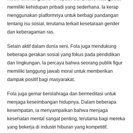
memiliki kehidupan pribadi yang sederhana. Ia kerap
menggunakan platformnya untuk berbagi pandangan
tentang isu sosial, terutama terkait kesetaraan gender
dan keberagaman ras.
Selain aktif dalam dunia seni, Fola juga mendukung
beberapa gerakan sosial yang fokus pada pendidikan
dan lingkungan. Ia percaya bahwa seorang publik figur
memiliki tanggung jawab moral untuk memberikan
dampak positif bagi masyarakat.
Fola juga gemar berolahraga dan bermeditasi untuk
menjaga keseimbangan hidupnya. Dalam beberapa
kesempatan, ia menyampaikan bahwa menjaga
kesehatan mental sangat penting, terutama bagi mereka
yang bekerja di industri hiburan yang kompetitif.